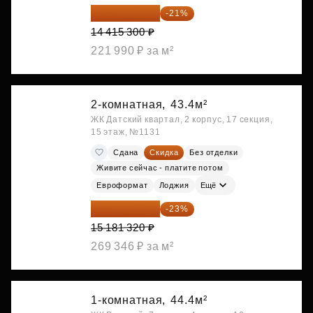
11 388 087 ₽
-21%
14 415 300 ₽
221 990 ₽ за м²
2-комнатная,
43.4м²
ЖК Датский квартал, 2 корпус, 17 секция,
15 этаж, №1131
Сдана
Скидка
Без отделки
Живите сейчас - платите потом
Евроформат
Лоджия
Ещё
11 689 616 ₽
-23%
15 181 320 ₽
269 346 ₽ за м²
1-комнатная,
44.4м²