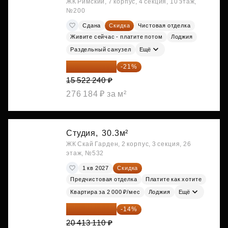
ЖК Римский, 7 корпус, 4 секция, 10 этаж,
№200
Сдана
Скидка
Чистовая отделка
Живите сейчас - платите потом
Лоджия
Раздельный санузел
Ещё
12 262 570 ₽
-21%
15 522 240 ₽
276 184 ₽ за м²
Студия,
30.3м²
ЖК Скай Гарден, 2 корпус, 3 секция, 26
этаж, №532
1 кв 2027
Скидка
Предчистовая отделка
Платите как хотите
Квартира за 2 000 ₽/мес
Лоджия
Ещё
17 555 275 ₽
-14%
20 413 110 ₽