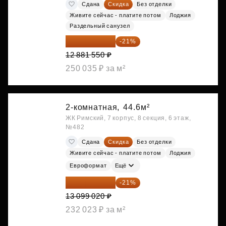
Сдана
Скидка
Без отделки
Живите сейчас - платите потом
Лоджия
Раздельный санузел
10 176 425 ₽
-21%
12 881 550 ₽
250 035 ₽ за м²
2-комнатная,
44.6м²
ЖК Римский, 7 корпус, 8 секция, 6 этаж,
№482
Сдана
Скидка
Без отделки
Живите сейчас - платите потом
Лоджия
Евроформат
Ещё
10 348 226 ₽
-21%
13 099 020 ₽
232 023 ₽ за м²