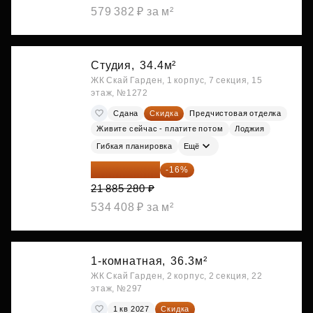
579 382 ₽ за м²
Студия,
34.4м²
ЖК Скай Гарден, 1 корпус, 7 секция, 15
этаж, №1272
Сдана
Скидка
Предчистовая отделка
Живите сейчас - платите потом
Лоджия
Гибкая планировка
Ещё
18 383 635 ₽
-16%
21 885 280 ₽
534 408 ₽ за м²
1-комнатная,
36.3м²
ЖК Скай Гарден, 2 корпус, 2 секция, 22
этаж, №297
1 кв 2027
Скидка