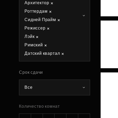
Архитектор
Рефинансирование
Роттердам
Сидней Прайм
Режиссер
Лэйк
Римский
Датский квартал
Срок сдачи
Все
Количество комнат