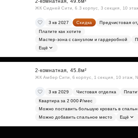
2-комнатная,
49.6м²
ЖК Сидней Сити, 6.3 корпус, 3 секция, 10 эт
3 кв 2027
Скидка
Предчистовая от
Платите как хотите
Мастер-зона с санузлом и гардеробной
П
Ещё
2-комнатная,
45.8м²
ЖК Амбер Сити, 6 корпус, 1 секция, 10 этаж,
3 кв 2029
Чистовая отделка
Платит
Квартира за 2 000 ₽/мес
Можно поставить большую кровать в спальн
Можно добавить спальное место
Ещё