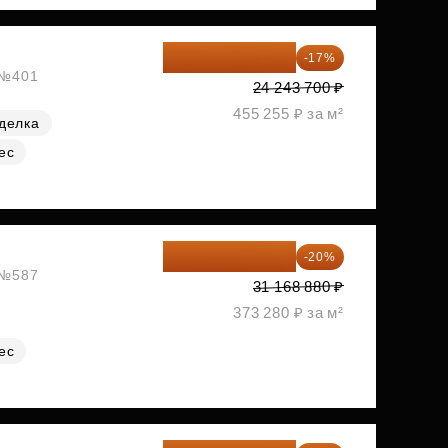
20 122 271 ₽
-17%
, №401
24 243 700 ₽
455 255 ₽ за м²
делка
ес
24 935 104 ₽
-20%
, №587
31 168 880 ₽
373 280 ₽ за м²
ес