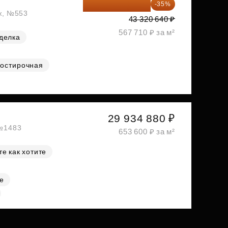
28 158 416 ₽
-35%
аж, №553
43 320 640 ₽
567 710 ₽ за м²
делка
остирочная
29 934 880 ₽
 №1483
653 600 ₽ за м²
е как хотите
е