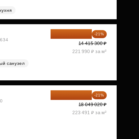
кухня
11 388 087 ₽
-21%
1634
14 415 300 ₽
221 990 ₽ за м²
ый санузел
14 258 726 ₽
-21%
30
18 049 020 ₽
223 491 ₽ за м²