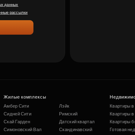
ых данных
нные рассылки
Жилые комплексы
Недвижим
Амбер Сити
Лэйк
Квартиры в
Сидней Сити
Римский
Квартиры в 
Скай Гарден
Датский квартал
Квартиры б
Симоновский Вал
Скандинавский
Готовая не