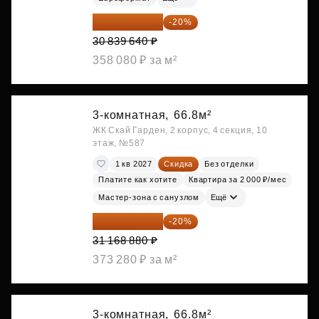
24 671 712 ₽
-20%
30 839 640 ₽
358 080 ₽ за м²
3-комнатная,
66.8м²
ЖК Скай Гарден, 2 корпус, 4 секция, 10
этаж, №587
1 кв 2027
Скидка
Без отделки
Платите как хотите
Квартира за 2 000 ₽/мес
Мастер-зона с санузлом
Ещё
24 935 104 ₽
-20%
31 168 880 ₽
373 280 ₽ за м²
3-комнатная,
66.8м²