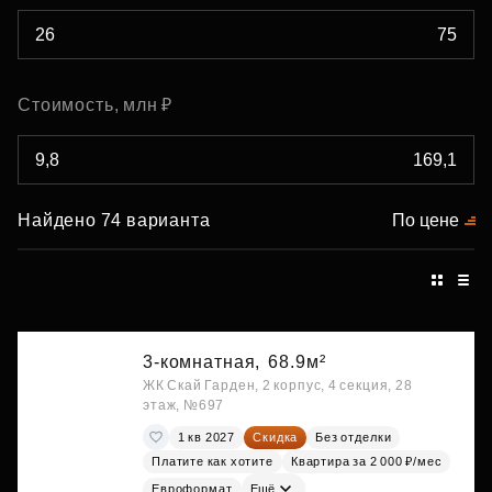
Стоимость, млн ₽
Найдено 74 варианта
По цене
3-комнатная,
68.9м²
ЖК Скай Гарден, 2 корпус, 4 секция, 28
этаж, №697
1 кв 2027
Скидка
Без отделки
Платите как хотите
Квартира за 2 000 ₽/мес
Евроформат
Ещё