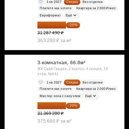
1 кв 2027
Скидка
Без отделки
Платите как хотите
Квартира за 2 000 ₽/мес
Евроформат
Ещё
25 029 992 ₽
-20%
31 287 490 ₽
363 280 ₽ за м²
3-комнатная,
66.8м²
ЖК Скай Гарден, 2 корпус, 4 секция, 19
этаж, №641
1 кв 2027
Скидка
Без отделки
Платите как хотите
Квартира за 2 000 ₽/мес
Мастер-зона с санузлом
Ещё
25 095 424 ₽
-20%
31 369 280 ₽
375 680 ₽ за м²