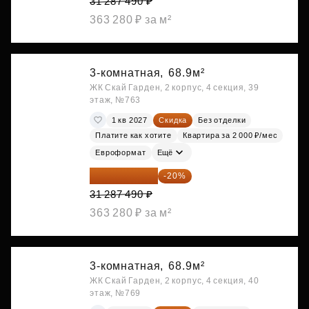
31 287 490 ₽
363 280 ₽ за м²
3-комнатная,
68.9м²
ЖК Скай Гарден, 2 корпус, 4 секция, 39
этаж, №763
1 кв 2027
Скидка
Без отделки
Платите как хотите
Квартира за 2 000 ₽/мес
Евроформат
Ещё
25 029 992 ₽
-20%
31 287 490 ₽
363 280 ₽ за м²
3-комнатная,
68.9м²
ЖК Скай Гарден, 2 корпус, 4 секция, 40
этаж, №769