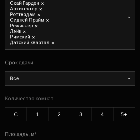
Скай Гарден
Архитектор
Роттердам
Сидней Прайм
Режиссер
Лэйк
Римский
Датский квартал
Срок сдачи
Все
Количество комнат
С
1
2
3
4
5+
Площадь, м²