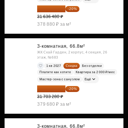
25 309 184 ₽
-20%
31 636 480 ₽
378 880 ₽ за м²
3-комнатная,
66.8м²
ЖК Скай Гарден, 2 корпус, 4 секция, 26
этаж, №683
1 кв 2027
Скидка
Без отделки
Платите как хотите
Квартира за 2 000 ₽/мес
Мастер-зона с санузлом
Ещё
25 362 624 ₽
-20%
31 703 280 ₽
379 680 ₽ за м²
3-комнатная,
66.8м²