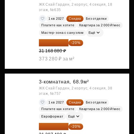
ЖК Скай Гарден, 2 корпус, 4 секция, 18
этаж, №635
1 кв 2027
Скидка
Без отделки
Платите как хотите
Квартира за 2 000 ₽/мес
Мастер-зона с санузлом
Ещё
24 935 104 ₽
-20%
31 168 880 ₽
373 280 ₽ за м²
3-комнатная,
68.9м²
ЖК Скай Гарден, 2 корпус, 4 секция, 38
этаж, №757
1 кв 2027
Скидка
Без отделки
Платите как хотите
Квартира за 2 000 ₽/мес
Евроформат
Ещё
25 029 992 ₽
-20%