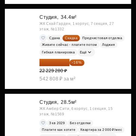
Студия,
34.4м²
ЖК Скай Гарден, 1 корпус, 7 секция, 27
этаж, №1332
Сдана
Скидка
Предчистовая отделка
Живите сейчас - платите потом
Лоджия
Гибкая планировка
Ещё
18 672 595 ₽
-16%
22 229 280 ₽
542 808 ₽ за м²
Студия,
28.5м²
ЖК Амбер Сити, 6 корпус, 1 секция, 15
этаж, №1569
3 кв 2029
Без отделки
Платите как хотите
Квартира за 2 000 ₽/мес