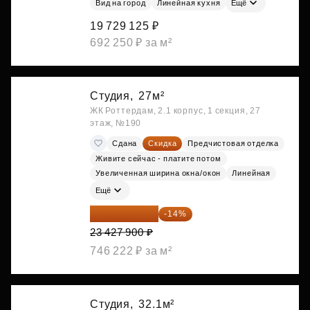
Вид на город
Линейная кухня
Ещё
19 729 125 ₽
692 250 ₽ за м²
Студия,
27м²
ЖК Роттердам, 2.1 корпус, 1 секция, 27
этаж, №190
Сдана
Скидка
Предчистовая отделка
Живите сейчас - платите потом
Увеличенная ширина окна/окон
Линейная
Ещё
20 147 994 ₽
-14%
23 427 900 ₽
746 222 ₽ за м²
Студия,
32.1м²