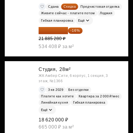
Сдана
Скидка
Предчистовая отделка
Живите сейчас - платите потом
Лоджия
Гибкая планировка
Ещё
18 383 635 ₽
-16%
21 885 280 ₽
534 408 ₽ за м²
Студия,
28м²
ЖК Амбер Сити, 6 корпус, 1 секция, 3
этаж, №1366
3 кв 2029
Без отделки
Платите как хотите
Квартира за 2 000 ₽/мес
Линейная кухня
Гибкая планировка
Ещё
18 620 000 ₽
665 000 ₽ за м²