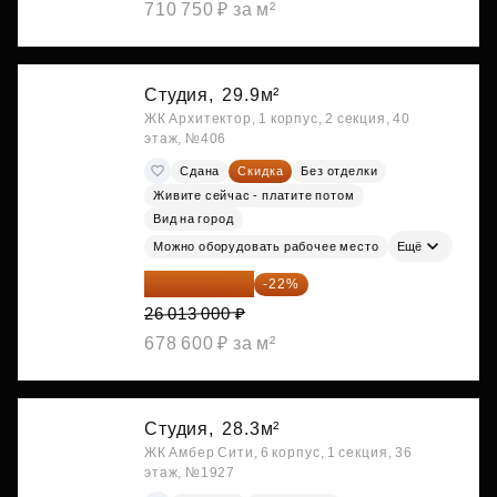
710 750 ₽ за м²
Студия,
29.9м²
ЖК Архитектор, 1 корпус, 2 секция, 40
этаж, №406
Сдана
Скидка
Без отделки
Живите сейчас - платите потом
Вид на город
Можно оборудовать рабочее место
Ещё
20 290 140 ₽
-22%
26 013 000 ₽
678 600 ₽ за м²
Студия,
28.3м²
ЖК Амбер Сити, 6 корпус, 1 секция, 36
этаж, №1927