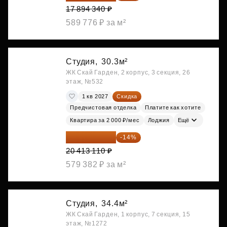
17 894 340 ₽
589 776 ₽ за м²
Студия,
30.3м²
ЖК Скай Гарден, 2 корпус, 3 секция, 26
этаж, №532
1 кв 2027
Скидка
Предчистовая отделка
Платите как хотите
Квартира за 2 000 ₽/мес
Лоджия
Ещё
17 555 275 ₽
-14%
20 413 110 ₽
579 382 ₽ за м²
Студия,
34.4м²
ЖК Скай Гарден, 1 корпус, 7 секция, 15
этаж, №1272