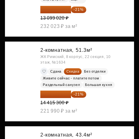
10 348 226 ₽
-21%
13 099 020 ₽
232 023 ₽ за м²
2-комнатная,
51.3м²
ЖК Римский, 8 корпус, 22 секция, 10
этаж, №1634
Сдана
Скидка
Без отделки
Живите сейчас - платите потом
Раздельный санузел
Большая кухня
11 388 087 ₽
-21%
14 415 300 ₽
221 990 ₽ за м²
2-комнатная,
43.4м²