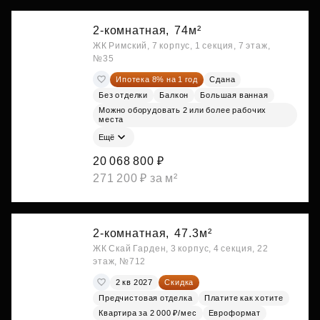
2-комнатная,
74м²
ЖК Римский, 7 корпус, 1 секция, 7 этаж,
№35
Ипотека 8% на 1 год
Сдана
Без отделки
Балкон
Большая ванная
Можно оборудовать 2 или более рабочих
места
Ещё
20 068 800 ₽
271 200 ₽ за м²
2-комнатная,
47.3м²
ЖК Скай Гарден, 3 корпус, 4 секция, 22
этаж, №712
2 кв 2027
Скидка
Предчистовая отделка
Платите как хотите
Квартира за 2 000 ₽/мес
Евроформат