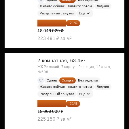
Живите сейчас - платите потом
Лоджия
Раздельный санузел
Ещё
14 258 726 ₽
-21%
18 049 020 ₽
223 491 ₽ за м²
2-комнатная,
63.4м²
ЖК Римский, 7 корпус, 9 секция, 12 этаж,
№608
Сдана
Скидка
Без отделки
Живите сейчас - платите потом
Лоджия
Раздельный санузел
Ещё
14 274 510 ₽
-21%
18 069 000 ₽
225 150 ₽ за м²