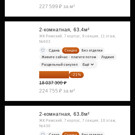
227 599 ₽ за м²
2-комнатная,
63.4м²
ЖК Римский, 7 корпус, 9 секция, 11 этаж,
№603
Сдана
Скидка
Без отделки
Живите сейчас - платите потом
Лоджия
Раздельный санузел
Ещё
14 249 467 ₽
-21%
18 037 300 ₽
224 755 ₽ за м²
2-комнатная,
63.8м²
ЖК Римский, 7 корпус, 7 секция, 10 этаж,
№430
Сдана
Скидка
Без отделки