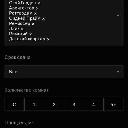
Скай Гарден
Архитектор
Роттердам
Сидней Прайм
Режиссер
Лэйк
Римский
Датский квартал
Срок сдачи
Все
Количество комнат
С
1
2
3
4
5+
Площадь, м²