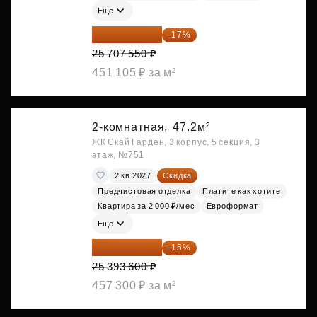
Ещё
21 337 267 ₽
-17%
25 707 550 ₽
451 105 ₽ за м²
2-комнатная,
47.2м²
ЖК Скай Гарден, 3 корпус, 5 секция, 3
этаж, №751
2 кв 2027
Скидка
Предчистовая отделка
Платите как хотите
Квартира за 2 000 ₽/мес
Евроформат
Ещё
21 584 560 ₽
-15%
25 393 600 ₽
457 300 ₽ за м²