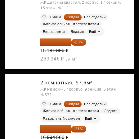
ЖК Датский квартал, 2 корпус, 17 секция,
15 этаж, №1131
Сдана
Скидка
Без отделки
Живите сейчас - платите потом
Евроформат
Лоджия
Ещё
11 689 616 ₽
-23%
15 181 320 ₽
269 346 ₽ за м²
2-комнатная,
57.6м²
ЖК Римский, 7 корпус, 9 секция, 5 этаж,
№571
Сдана
Скидка
Без отделки
Живите сейчас - платите потом
Лоджия
Раздельный санузел
Ещё
13 109 702 ₽
-21%
16 594 560 ₽