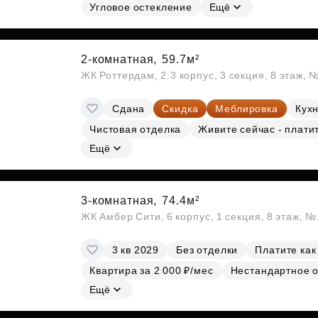
Угловое остекление
Ещё
2-комнатная,
59.7м²
ЖК Роттердам, 2.3 корпус, 3 секция, 8 этаж, 
Сдана
Скидка
Меблировка
Кухн
Чистовая отделка
Живите сейчас - плати
Ещё
3-комнатная,
74.4м²
ЖК Амбер Сити, 6 корпус, 1 секция, 8 этаж, 
3 кв 2029
Без отделки
Платите как
Квартира за 2 000 ₽/мес
Нестандартное 
Ещё