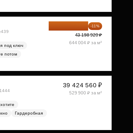
38 447 039 ₽
-11%
№439
43 198 920 ₽
644 004 ₽ за м²
я под ключ
те потом
39 424 560 ₽
№1444
529 900 ₽ за м²
 хотите
окно
Гардеробная