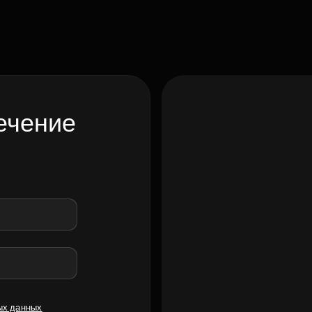
ечение
ых данных