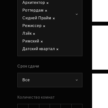
Архитектор
Рефинансирование
Роттердам
Сидней Прайм
Режиссер
Лэйк
Римский
Датский квартал
Срок сдачи
Все
Количество комнат