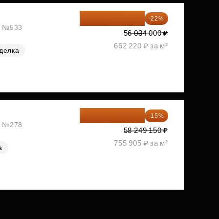
43 706 520 ₽
-22%
ж, №533
56 034 000 ₽
662 220 ₽ за м²
делка
49 511 778 ₽
-15%
ж, №278
58 249 150 ₽
755 905 ₽ за м²
а