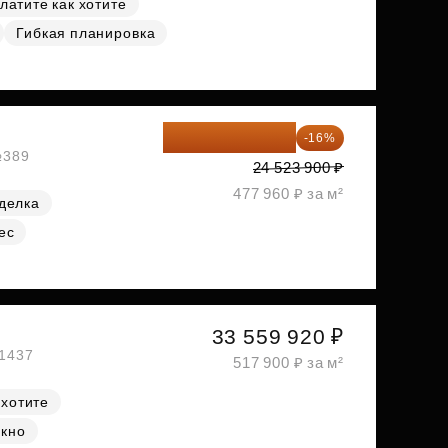
латите как хотите
Гибкая планировка
20 600 076 ₽
-16%
№389
24 523 900 ₽
477 960 ₽ за м²
делка
ес
33 559 920 ₽
№1437
517 900 ₽ за м²
 хотите
окно