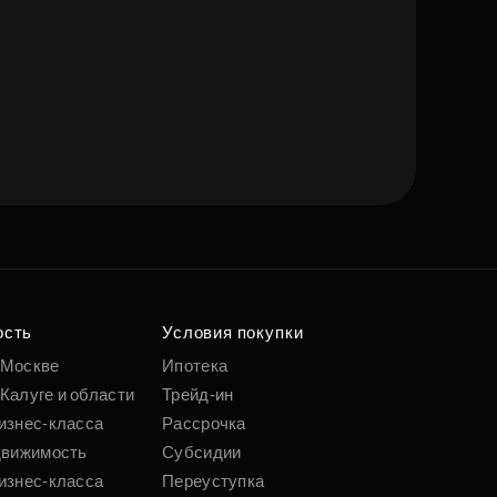
ость
Условия покупки
 Москве
Ипотека
Калуге и области
Трейд-ин
изнес-класса
Рассрочка
движимость
Субсидии
изнес-класса
Переуступка