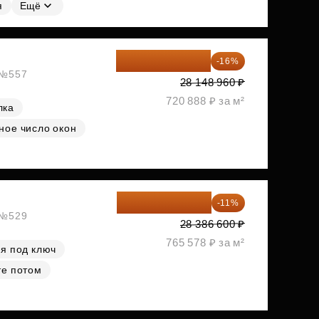
я
Ещё
23 645 126 ₽
-16%
, №557
28 148 960 ₽
720 888 ₽ за м²
лка
ное число окон
25 264 074 ₽
-11%
, №529
28 386 600 ₽
765 578 ₽ за м²
я под ключ
те потом