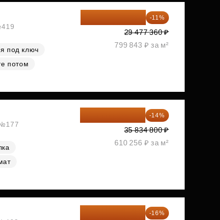
26 234 850 ₽
-11%
№419
29 477 360 ₽
799 843 ₽ за м²
я под ключ
те потом
30 817 928 ₽
-14%
, №177
35 834 800 ₽
610 256 ₽ за м²
лка
мат
34 338 595 ₽
-16%