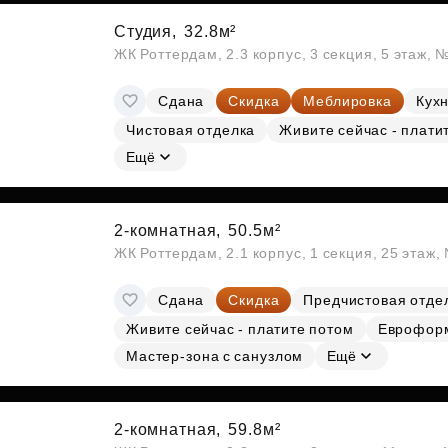
Студия,
32.8м²
ЖК Роттердам, 2.3 корпус, 3 секция, 5 этаж, 
Сдана
Скидка
Меблировка
Кухн
Чистовая отделка
Живите сейчас - плати
Ещё
2-комнатная,
50.5м²
ЖК Роттердам, 2.1 корпус, 1 секция, 25 этаж
Сдана
Скидка
Предчистовая отде
Живите сейчас - платите потом
Еврофор
Мастер-зона с санузлом
Ещё
2-комнатная,
59.8м²