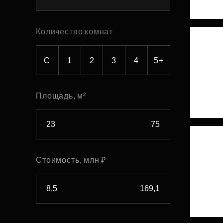
Рефинансирование
Количество комнат
С
1
2
3
4
5+
Площадь, м²
Стоимость, млн ₽