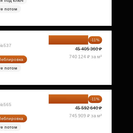
я под ключ
те потом
40 410 770 ₽
-11%
, №537
45 405 360 ₽
740 124 ₽ за м²
еблировка
те потом
40 577 450 ₽
-11%
, №565
45 592 640 ₽
745 909 ₽ за м²
еблировка
те потом