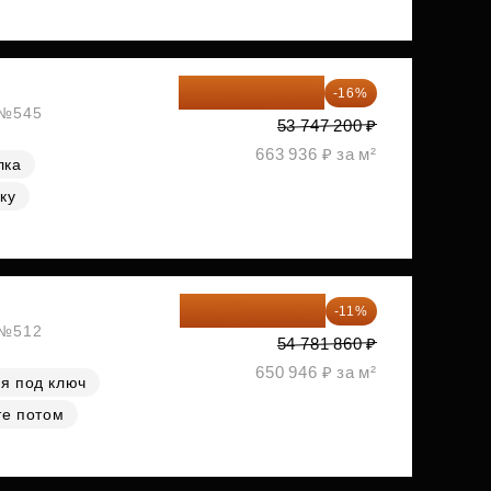
45 147 648 ₽
-16%
, №545
53 747 200 ₽
663 936 ₽ за м²
лка
ку
48 755 855 ₽
-11%
, №512
54 781 860 ₽
650 946 ₽ за м²
я под ключ
те потом