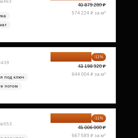
 №463
40 879 280 ₽
574 224 ₽ за м²
лка
мат
38 447 039 ₽
-11%
№439
43 198 920 ₽
644 004 ₽ за м²
я под ключ
те потом
40 055 340 ₽
-11%
, №553
45 006 000 ₽
667 589 ₽ за м²