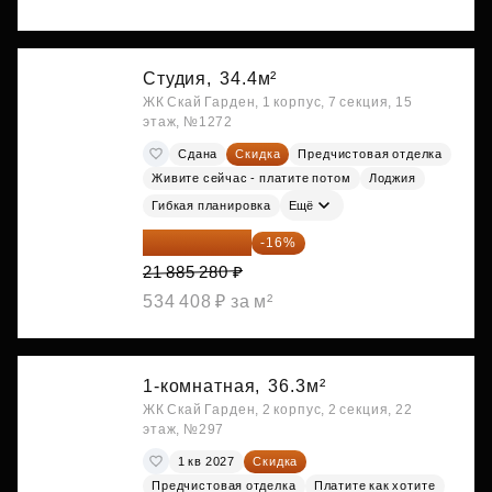
Студия,
34.4м²
ЖК Скай Гарден, 1 корпус, 7 секция, 15
этаж, №1272
Сдана
Скидка
Предчистовая отделка
Живите сейчас - платите потом
Лоджия
Гибкая планировка
Ещё
18 383 635 ₽
-16%
21 885 280 ₽
534 408 ₽ за м²
1-комнатная,
36.3м²
ЖК Скай Гарден, 2 корпус, 2 секция, 22
этаж, №297
1 кв 2027
Скидка
Предчистовая отделка
Платите как хотите