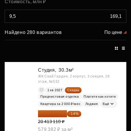
Стоимость, млн ₽
Найдено 280 вариантов
По цене
Студия,
30.3м²
ЖК Скай Гарден, 2 корпус, 3 секция, 26
этаж, №532
1 кв 2027
Скидка
Предчистовая отделка
Платите как хотите
Квартира за 2 000 ₽/мес
Лоджия
Ещё
17 555 275 ₽
-14%
20 413 110 ₽
579 382 ₽ за м²