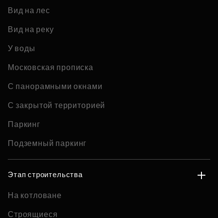
Вид на лес
Вид на реку
У воды
Московская прописка
С панорамными окнами
С закрытой территорией
Паркинг
Подземный паркинг
Этап строительства
На котловане
Строящиеся