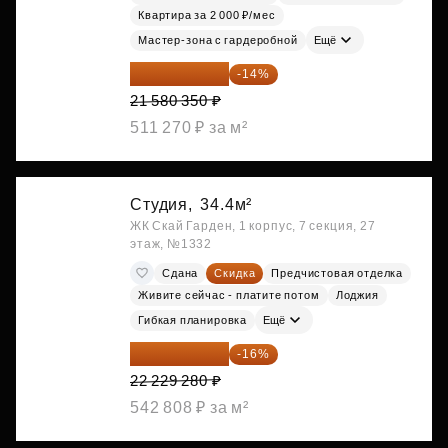
Квартира за 2 000 ₽/мес
Мастер-зона с гардеробной
Ещё
18 559 101 ₽
-14%
21 580 350 ₽
511 270 ₽ за м²
Студия,
34.4м²
ЖК Скай Гарден, 1 корпус, 7 секция, 27
этаж, №1332
Сдана
Скидка
Предчистовая отделка
Живите сейчас - платите потом
Лоджия
Гибкая планировка
Ещё
18 672 595 ₽
-16%
22 229 280 ₽
542 808 ₽ за м²