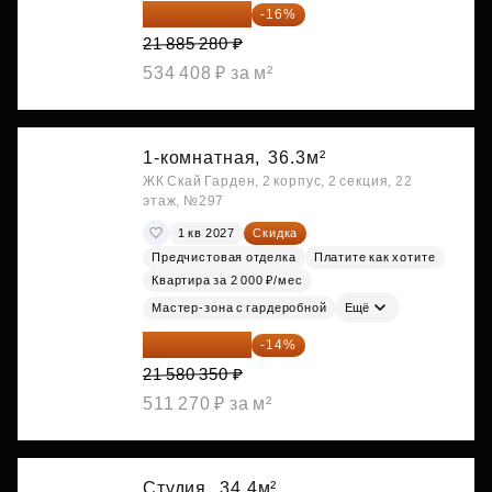
18 383 635 ₽
-16%
21 885 280 ₽
534 408 ₽ за м²
1-комнатная,
36.3м²
ЖК Скай Гарден, 2 корпус, 2 секция, 22
этаж, №297
1 кв 2027
Скидка
Предчистовая отделка
Платите как хотите
Квартира за 2 000 ₽/мес
Мастер-зона с гардеробной
Ещё
18 559 101 ₽
-14%
21 580 350 ₽
511 270 ₽ за м²
Студия,
34.4м²