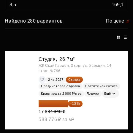
Найдено 280 вариантов
По цене
Студия,
26.7м²
ЖК Скай Гарден, 3 корпус, 5 секция, 14
этаж, №796
2 кв 2027
Скидка
Предчистовая отделка
Платите как хотите
Квартира за 2 000 ₽/мес
Лоджия
Ещё
15 747 019 ₽
-12%
17 894 340 ₽
589 776 ₽ за м²