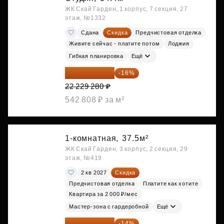
ЖК Скай Гарден, 1 корпус, 7 секция, 27
этаж, №1332
Сдана
Скидка
Предчистовая отделка
Живите сейчас - платите потом
Лоджия
Гибкая планировка
Ещё
18 672 595 ₽
-16%
22 229 280 ₽
542 808 ₽ за м²
1-комнатная,
37.5м²
ЖК Скай Гарден, 3 корпус, 2 секция, 29
этаж, №419
2 кв 2027
Скидка
Предчистовая отделка
Платите как хотите
Квартира за 2 000 ₽/мес
Мастер-зона с гардеробной
Ещё
18 721 125 ₽
-14%