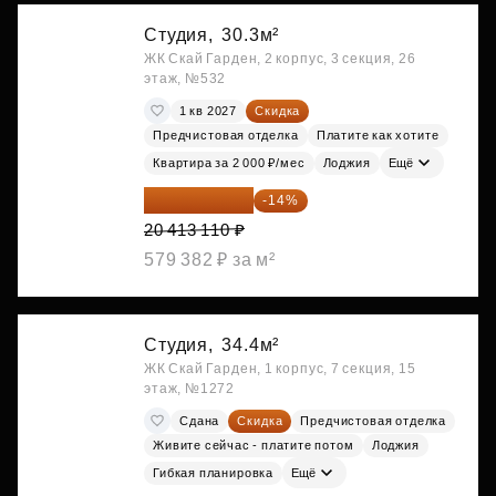
Студия,
30.3м²
ЖК Скай Гарден, 2 корпус, 3 секция, 26
этаж, №532
1 кв 2027
Скидка
Предчистовая отделка
Платите как хотите
Квартира за 2 000 ₽/мес
Лоджия
Ещё
17 555 275 ₽
-14%
20 413 110 ₽
579 382 ₽ за м²
Студия,
34.4м²
ЖК Скай Гарден, 1 корпус, 7 секция, 15
этаж, №1272
Сдана
Скидка
Предчистовая отделка
Живите сейчас - платите потом
Лоджия
Гибкая планировка
Ещё