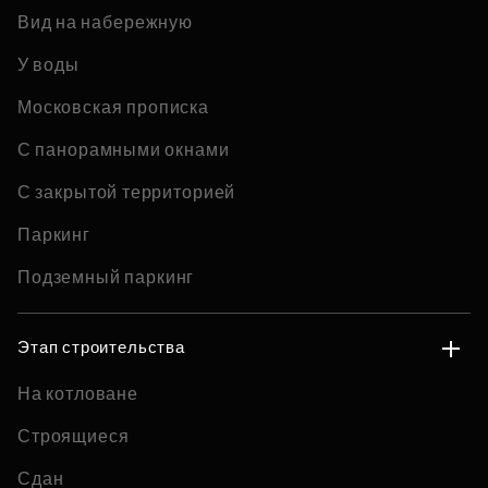
Вид на набережную
У воды
Московская прописка
С панорамными окнами
С закрытой территорией
Паркинг
Подземный паркинг
Этап строительства
На котловане
Строящиеся
Сдан