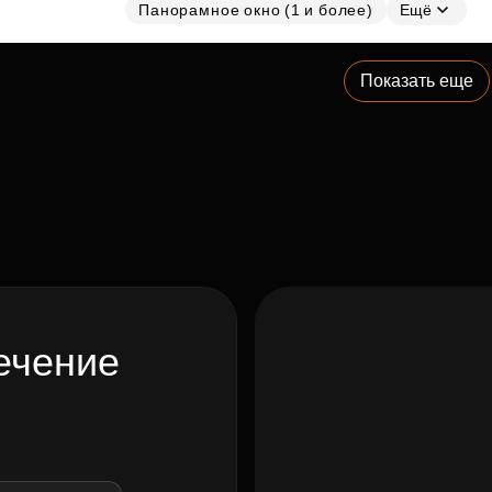
Панорамное окно (1 и более)
Ещё
Показать еще
ечение