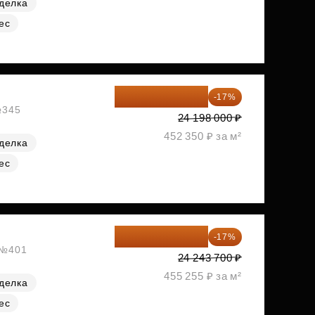
делка
ес
20 084 340 ₽
-17%
№345
24 198 000 ₽
452 350 ₽ за м²
делка
ес
20 122 271 ₽
-17%
, №401
24 243 700 ₽
455 255 ₽ за м²
делка
ес