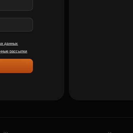
ых данных
нные рассылки