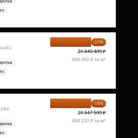
делка
ес
20 617 532 ₽
-17%
, №481
24 840 400 ₽
466 460 ₽ за м²
делка
ес
20 619 900 ₽
-16%
№394
24 547 500 ₽
458 220 ₽ за м²
делка
ес