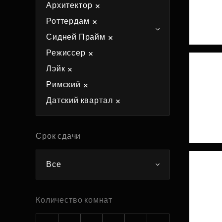
Архитектор
Рефинансирование
Роттердам
Сидней Прайм
Режиссер
Лэйк
Римский
Датский квартал
Срок сдачи
Все
Количество комнат