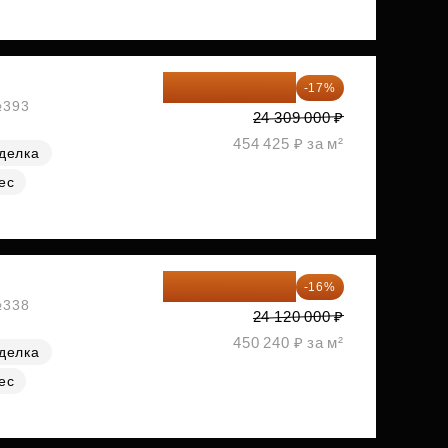
20 176 470 ₽
-17%
№393
24 309 000 ₽
454 425 ₽ за м²
делка
ес
20 260 800 ₽
-16%
№338
24 120 000 ₽
450 240 ₽ за м²
делка
ес