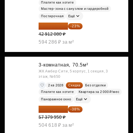
Платите как хотите
Мастер-зона с санузлом и гардеробной
Постирочная
Ещё
33 042 302 ₽
-23%
42 912 080 ₽
594 286 ₽ за м²
3-комнатная,
70.5м²
ЖК Амбер Сити, 5 корпус, 1 секция, 3
этаж, №650
2 кв 2028
Скидка
Без отделки
Платите как хотите
Квартира за 2 000 ₽/мес
Панорамное окно
Ещё
35 575 569 ₽
-38%
57 379 950 ₽
504 618 ₽ за м²