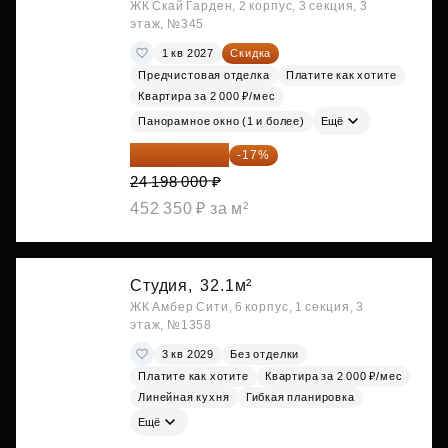
ЖК Скай Гарден, 2 корпус, 3 секция, 3
этаж, №345
1 кв 2027
Скидка
Предчистовая отделка
Платите как хотите
Квартира за 2 000 ₽/мес
Панорамное окно (1 и более)
Ещё
20 084 340 ₽
-17%
24 198 000 ₽
452 350 ₽ за м²
Студия,
32.1м²
ЖК Амбер Сити, 6 корпус, 1 секция, 3
этаж, №1358
3 кв 2029
Без отделки
Платите как хотите
Квартира за 2 000 ₽/мес
Линейная кухня
Гибкая планировка
Ещё