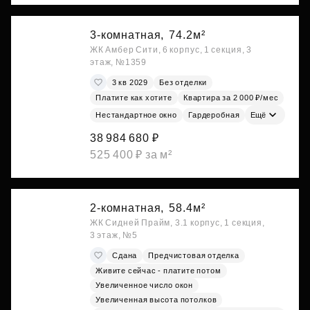
3-комнатная,
74.2м²
ЖК Амбер Сити, 6 корпус, 1 секция, 3
этаж, №1359
3 кв 2029
Без отделки
Платите как хотите
Квартира за 2 000 ₽/мес
Нестандартное окно
Гардеробная
Ещё
38 984 680 ₽
525 400 ₽ за м²
2-комнатная,
58.4м²
ЖК Сидней Прайм, 3.1 корпус, 1 секция,
3 этаж, №5
Сдана
Предчистовая отделка
Живите сейчас - платите потом
Увеличенное число окон
Увеличенная высота потолков