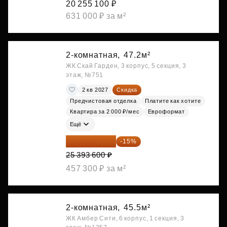
20 255 100 ₽
631 000 ₽ за м²
2-комнатная,
47.2м²
ЖК Скай Гарден, 3 корпус, 5 секция, 3
этаж, №751
2 кв 2027
Скидка
Предчистовая отделка
Платите как хотите
Квартира за 2 000 ₽/мес
Евроформат
Ещё
21 584 560 ₽
-15%
25 393 600 ₽
457 300 ₽ за м²
2-комнатная,
45.5м²
ЖК Амбер Сити, 6 корпус, 1 секция, 3