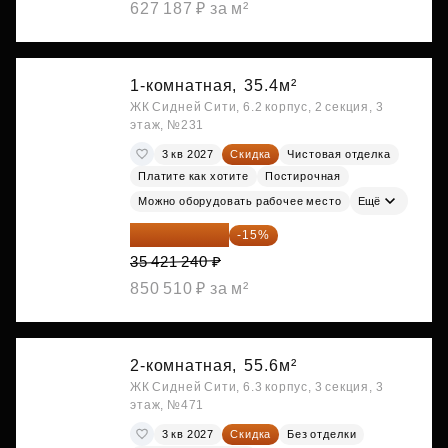
627 187 ₽ за м²
1-комнатная,
35.4м²
ЖК Сидней Сити, 6.2 корпус, 2 секция, 3
этаж, №231
3 кв 2027
Скидка
Чистовая отделка
Платите как хотите
Постирочная
Можно оборудовать рабочее место
Ещё
30 108 054 ₽
-15%
35 421 240 ₽
850 510 ₽ за м²
2-комнатная,
55.6м²
ЖК Сидней Сити, 6.3 корпус, 3 секция, 3
этаж, №471
3 кв 2027
Скидка
Без отделки