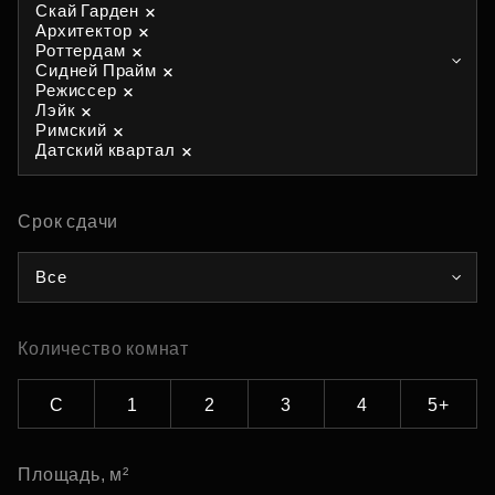
Скай Гарден
Архитектор
Роттердам
Сидней Прайм
Режиссер
Лэйк
Римский
Датский квартал
Срок сдачи
Все
Количество комнат
С
1
2
3
4
5+
Площадь, м²