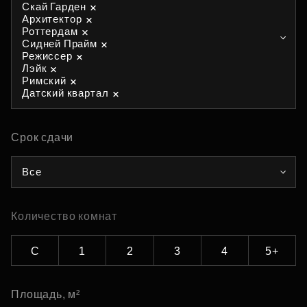
Скай Гарден
Архитектор
Роттердам
Сидней Прайм
Режиссер
Лэйк
Римский
Датский квартал
Срок сдачи
Все
Количество комнат
С
1
2
3
4
5+
Площадь, м²