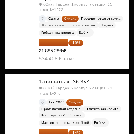
ЖК Скай Гарден, 1 корпус, 7 секция, 15
этаж, №1272
Сдана
Скидка
Предчистовая отделка
Живите сейчас - платите потом
Лоджия
Гибкая планировка
Ещё
18 383 635 ₽
-16%
21 885 280 ₽
534 408 ₽ за м²
1-комнатная,
36.3м²
ЖК Скай Гарден, 2 корпус, 2 секция, 22
этаж, №297
1 кв 2027
Скидка
Предчистовая отделка
Платите как хотите
Квартира за 2 000 ₽/мес
Мастер-зона с гардеробной
Ещё
18 559 101 ₽
-14%