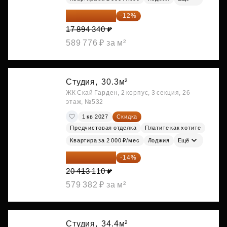
15 747 019 ₽
-12%
17 894 340 ₽
589 776 ₽ за м²
Студия,
30.3м²
ЖК Скай Гарден, 2 корпус, 3 секция, 26
этаж, №532
1 кв 2027
Скидка
Предчистовая отделка
Платите как хотите
Квартира за 2 000 ₽/мес
Лоджия
Ещё
17 555 275 ₽
-14%
20 413 110 ₽
579 382 ₽ за м²
Студия,
34.4м²