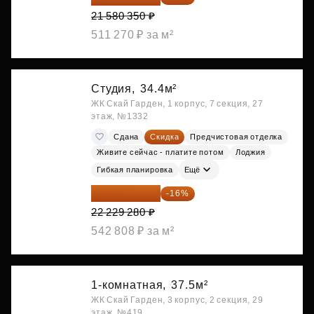
21 580 350 ₽
511 270 ₽ за м²
Студия,
34.4м²
ЖК Скай Гарден, 1 корпус, 7 секция, 27
этаж, №1332
Сдана
Скидка
Предчистовая отделка
Живите сейчас - платите потом
Лоджия
Гибкая планировка
Ещё
18 672 595 ₽
-16%
22 229 280 ₽
542 808 ₽ за м²
1-комнатная,
37.5м²
ЖК Скай Гарден, 3 корпус, 2 секция, 29
этаж, №419