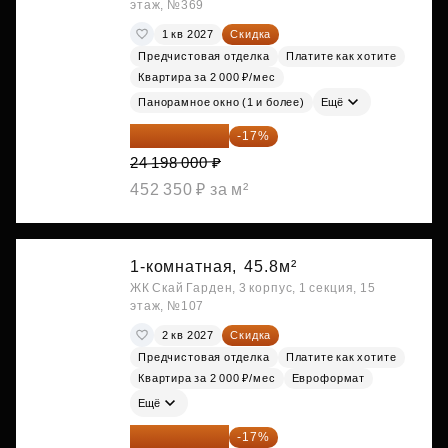
этаж, №369
1 кв 2027
Скидка
Предчистовая отделка
Платите как хотите
Квартира за 2 000 ₽/мес
Панорамное окно (1 и более)
Ещё
20 084 340 ₽
-17%
24 198 000 ₽
452 350 ₽ за м²
1-комнатная,
45.8м²
ЖК Скай Гарден, 3 корпус, 1 секция, 15
этаж, №107
2 кв 2027
Скидка
Предчистовая отделка
Платите как хотите
Квартира за 2 000 ₽/мес
Евроформат
Ещё
20 090 399 ₽
-17%