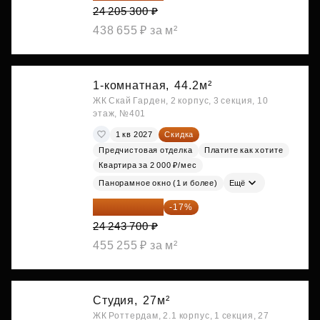
24 205 300 ₽
438 655 ₽ за м²
1-комнатная,
44.2м²
ЖК Скай Гарден, 2 корпус, 3 секция, 10
этаж, №401
1 кв 2027
Скидка
Предчистовая отделка
Платите как хотите
Квартира за 2 000 ₽/мес
Панорамное окно (1 и более)
Ещё
20 122 271 ₽
-17%
24 243 700 ₽
455 255 ₽ за м²
Студия,
27м²
ЖК Роттердам, 2.1 корпус, 1 секция, 27