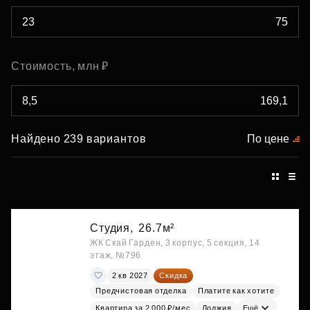
Стоимость, млн ₽
Найдено 239 вариантов
По цене
Студия,
26.7м²
ЖК Скай Гарден, 3 корпус, 5 секция, 14
этаж, №796
2 кв 2027
Скидка
Предчистовая отделка
Платите как хотите
Квартира за 2 000 ₽/мес
Лоджия
Ещё