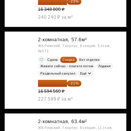
12 588 576 ₽
-23%
16 348 800 ₽
240 240 ₽ за м²
2-комнатная,
57.6м²
ЖК Римский, 7 корпус, 9 секция, 5 этаж,
№571
Сдана
Скидка
Без отделки
Живите сейчас - платите потом
Лоджия
Раздельный санузел
Ещё
13 109 702 ₽
-21%
16 594 560 ₽
227 599 ₽ за м²
2-комнатная,
63.4м²
ЖК Римский, 7 корпус, 9 секция, 11 этаж,