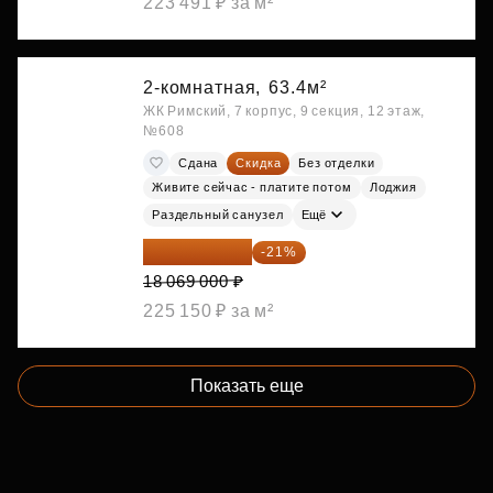
223 491 ₽ за м²
2-комнатная,
63.4м²
ЖК Римский, 7 корпус, 9 секция, 12 этаж,
№608
Сдана
Скидка
Без отделки
Живите сейчас - платите потом
Лоджия
Раздельный санузел
Ещё
14 274 510 ₽
-21%
18 069 000 ₽
225 150 ₽ за м²
Показать еще