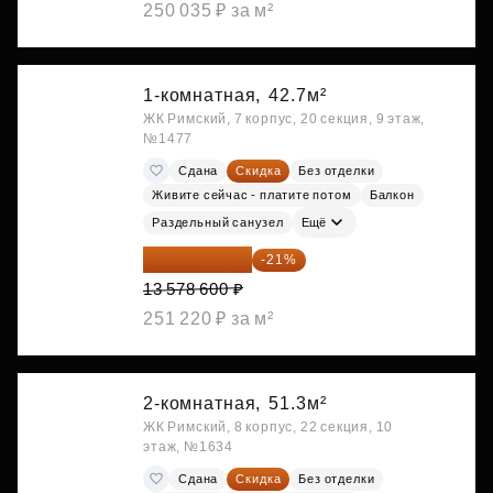
250 035 ₽ за м²
1-комнатная,
42.7м²
ЖК Римский, 7 корпус, 20 секция, 9 этаж,
№1477
Сдана
Скидка
Без отделки
Живите сейчас - платите потом
Балкон
Раздельный санузел
Ещё
10 727 094 ₽
-21%
13 578 600 ₽
251 220 ₽ за м²
2-комнатная,
51.3м²
ЖК Римский, 8 корпус, 22 секция, 10
этаж, №1634
Сдана
Скидка
Без отделки