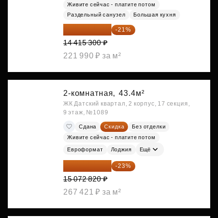
Живите сейчас - платите потом
Раздельный санузел
Большая кухня
11 388 087 ₽
-21%
14 415 300 ₽
221 990 ₽ за м²
2-комнатная,
43.4м²
ЖК Датский квартал, 2 корпус, 17 секция,
9 этаж, №1089
Сдана
Скидка
Без отделки
Живите сейчас - платите потом
Евроформат
Лоджия
Ещё
11 606 071 ₽
-23%
15 072 820 ₽
267 421 ₽ за м²