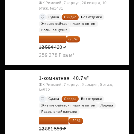
ЖК Римский, 7 корпус, 20 секция, 10
этаж, №1481
Сдана
Скидка
Без отделки
Живите сейчас - платите потом
Большая кухня
9 878 492 ₽
-21%
12 504 420 ₽
259 278 ₽ за м²
1-комнатная,
40.7м²
ЖК Римский, 7 корпус, 9 секция, 5 этаж,
№572
Сдана
Скидка
Без отделки
Живите сейчас - платите потом
Лоджия
Раздельный санузел
10 176 425 ₽
-21%
12 881 550 ₽