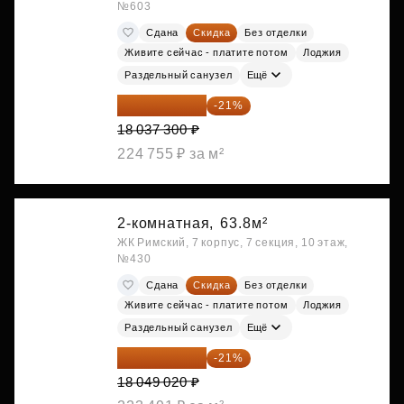
№603
Сдана
Скидка
Без отделки
Живите сейчас - платите потом
Лоджия
Раздельный санузел
Ещё
14 249 467 ₽
-21%
18 037 300 ₽
224 755 ₽ за м²
2-комнатная,
63.8м²
ЖК Римский, 7 корпус, 7 секция, 10 этаж,
№430
Сдана
Скидка
Без отделки
Живите сейчас - платите потом
Лоджия
Раздельный санузел
Ещё
14 258 726 ₽
-21%
18 049 020 ₽