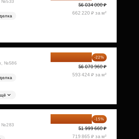
ж, №533
56 034 000 ₽
662 220 ₽ за м²
делка
43 735 349 ₽
-22%
аж, №586
56 070 960 ₽
593 424 ₽ за м²
делка
щё
44 199 711 ₽
-15%
ж, №283
51 999 660 ₽
719 865 ₽ за м²