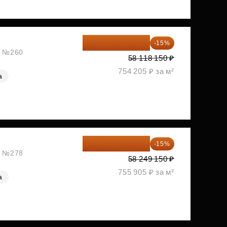
49 400 428 ₽
-15%
ж, №260
58 118 150 ₽
754 205 ₽ за м²
а
49 511 778 ₽
-15%
ж, №278
58 249 150 ₽
755 905 ₽ за м²
а