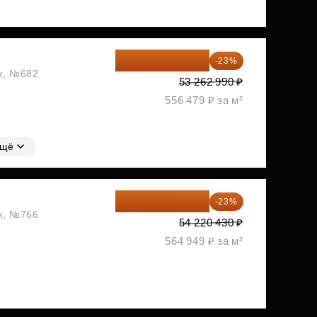
41 012 502 ₽
-23%
аж, №682
53 262 990 ₽
556 479 ₽ за м²
щё
41 749 731 ₽
-23%
аж, №766
54 220 430 ₽
564 949 ₽ за м²