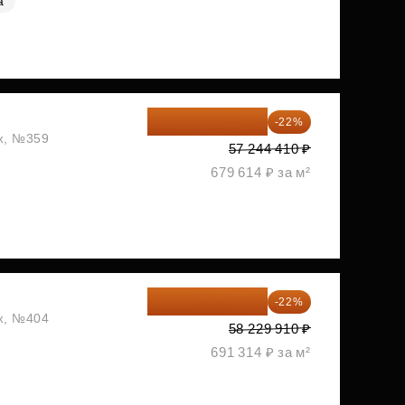
а
44 650 640 ₽
-22%
аж, №359
57 244 410 ₽
679 614 ₽ за м²
45 419 330 ₽
-22%
аж, №404
58 229 910 ₽
691 314 ₽ за м²