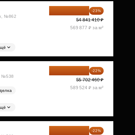
42 227 886 ₽
-23%
аж, №862
54 841 410 ₽
569 877 ₽ за м²
щё
43 447 919 ₽
-22%
ж, №538
55 702 460 ₽
589 524 ₽ за м²
делка
щё
43 706 520 ₽
-22%