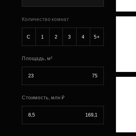
Рефинансирование
Количество комнат
С
1
2
3
4
5+
Площадь, м²
Стоимость, млн ₽