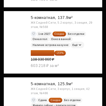
5-комнатная,
137.9м²
ЖК Сидней Сити, 5.2 корпус, 3 секция, 29
этаж, №568
1 кв 2027
Скидка
Без отделки
Окна в пол
Окно в ванной
Наличие острова на кухне
Ещё
83 183 762 ₽
-23%
108 030 860 ₽
603 218 ₽ за м²
5-комнатная,
125.9м²
ЖК Сидней Сити, 3 корпус, 1 секция, 42
этаж, №486
Сдана
Скидка
Без отделки
Живите сейчас - платите потом