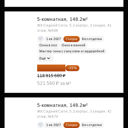
5-комнатная,
148.2м²
ЖК Сидней Сити, 5.2 корпус, 3 секция, 41
этаж, №668
1 кв 2027
Скидка
Без отделки
Окна в пол
Окно в ванной
Мастер-зона с санузлом и гардеробной
Ещё
77 295 192 ₽
-35%
118 915 680 ₽
521 560 ₽ за м²
5-комнатная,
148.2м²
ЖК Сидней Сити, 5.2 корпус, 3 секция, 42
этаж, №674
1 кв 2027
Скидка
Без отделки