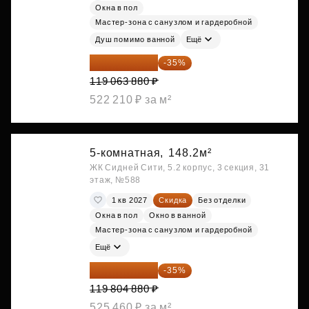
Окна в пол
Мастер-зона с санузлом и гардеробной
Душ помимо ванной
Ещё
77 391 522 ₽
-35%
119 063 880 ₽
522 210 ₽ за м²
5-комнатная,
148.2м²
ЖК Сидней Сити, 5.2 корпус, 3 секция, 31
этаж, №588
1 кв 2027
Скидка
Без отделки
Окна в пол
Окно в ванной
Мастер-зона с санузлом и гардеробной
Ещё
77 873 172 ₽
-35%
119 804 880 ₽
525 460 ₽ за м²