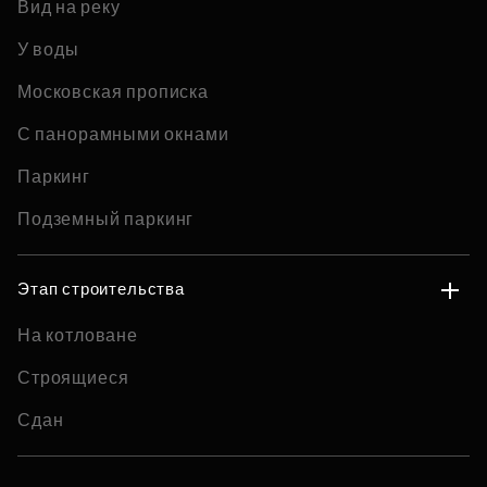
Вид на реку
У воды
Московская прописка
С панорамными окнами
Паркинг
Подземный паркинг
Этап строительства
На котловане
Строящиеся
Сдан