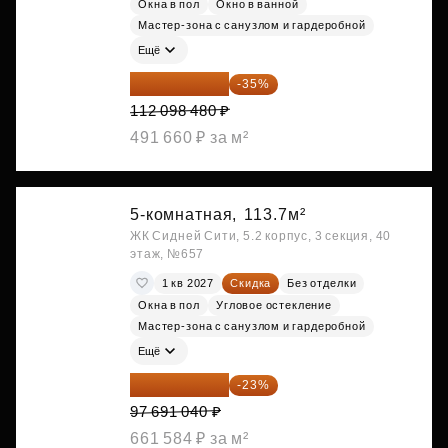
Окна в пол
Окно в ванной
Мастер-зона с санузлом и гардеробной
Ещё
72 864 012 ₽
-35%
112 098 480 ₽
491 660 ₽ за м²
5-комнатная,
113.7м²
ЖК Сидней Сити, 5.2 корпус, 3 секция, 40
этаж, №657
1 кв 2027
Скидка
Без отделки
Окна в пол
Угловое остекление
Мастер-зона с санузлом и гардеробной
Ещё
75 222 101 ₽
-23%
97 691 040 ₽
661 584 ₽ за м²