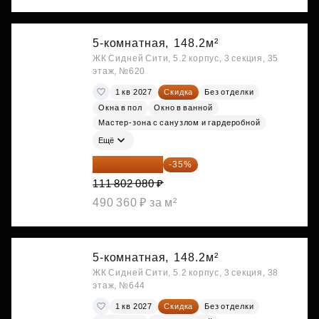
5-комнатная,
148.2м²
ЖК Сидней Сити, 5.2 корпус, 3 секция, 35
этаж, №620
1 кв 2027
Скидка
Без отделки
Окна в пол
Окно в ванной
Мастер-зона с санузлом и гардеробной
Ещё
72 671 352 ₽
-35%
111 802 080 ₽
490 360 ₽ за м²
5-комнатная,
148.2м²
ЖК Сидней Сити, 5.2 корпус, 3 секция, 38
этаж, №644
1 кв 2027
Скидка
Без отделки