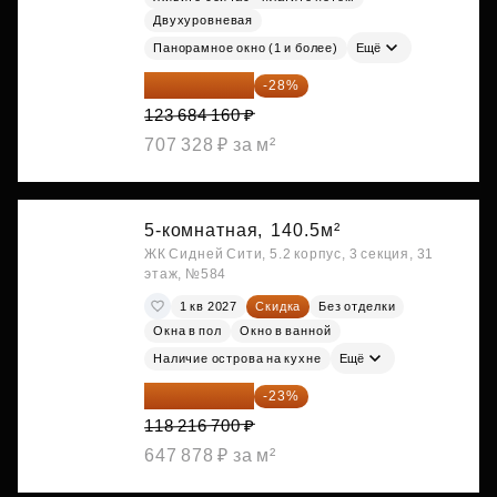
Двухуровневая
Панорамное окно (1 и более)
Ещё
89 052 595 ₽
-28%
123 684 160 ₽
707 328 ₽ за м²
5-комнатная,
140.5м²
ЖК Сидней Сити, 5.2 корпус, 3 секция, 31
этаж, №584
1 кв 2027
Скидка
Без отделки
Окна в пол
Окно в ванной
Наличие острова на кухне
Ещё
91 026 859 ₽
-23%
118 216 700 ₽
647 878 ₽ за м²