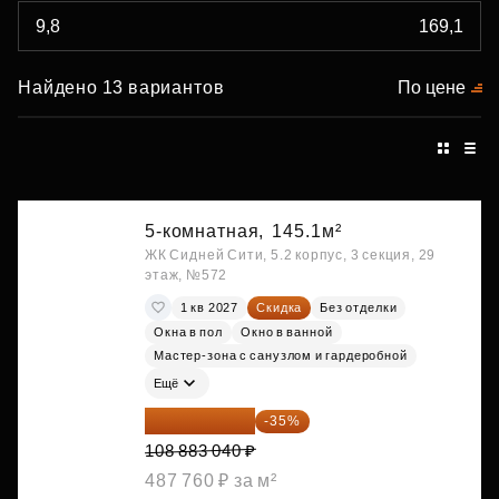
Найдено 13 вариантов
По цене
5-комнатная,
145.1м²
ЖК Сидней Сити, 5.2 корпус, 3 секция, 29
этаж, №572
1 кв 2027
Скидка
Без отделки
Окна в пол
Окно в ванной
Мастер-зона с санузлом и гардеробной
Ещё
70 773 976 ₽
-35%
108 883 040 ₽
487 760 ₽ за м²