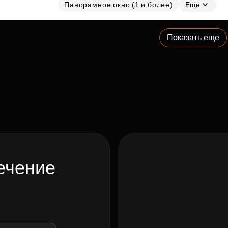
Панорамное окно (1 и более)
Ещё
Показать еще
ечение