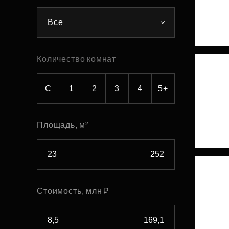
Рефинансирование
Все
Количество комнат
С
1
2
3
4
5+
Площадь, м²
Стоимость, млн ₽