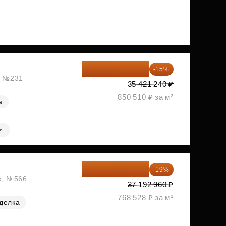
30 108 054 ₽
-15%
ж, №231
35 421 240 ₽
850 510 ₽ за м²
а
30 126 298 ₽
-19%
аж, №566
37 192 960 ₽
768 528 ₽ за м²
делка