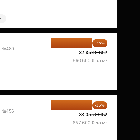
24 640 380 ₽
-25%
ж, №480
32 853 840 ₽
660 600 ₽ за м²
24 791 520 ₽
-25%
ж, №456
33 055 360 ₽
657 600 ₽ за м²