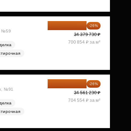
25 441 000 ₽
-26%
, №59
34 379 730 ₽
700 854 ₽ за м²
делка
стирочная
25 575 310 ₽
-26%
аж, №91
34 561 230 ₽
704 554 ₽ за м²
делка
стирочная