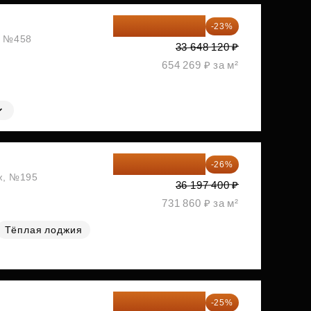
25 909 052 ₽
-23%
ж, №458
33 648 120 ₽
654 269 ₽ за м²
26 786 076 ₽
-26%
аж, №195
36 197 400 ₽
731 860 ₽ за м²
Тёплая лоджия
28 837 800 ₽
-25%