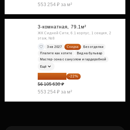
553 254 ₽ за м²
3-комнатная,
79.1м²
ЖК Сидней Сити, 6.1 корпус, 1 секция, 2
этаж, №8
3 кв 2027
Скидка
Без отделки
Платите как хотите
Вид на бульвар
Мастер-зона с санузлом и гардеробной
Ещё
43 762 391 ₽
-22%
56 105 630 ₽
553 254 ₽ за м²