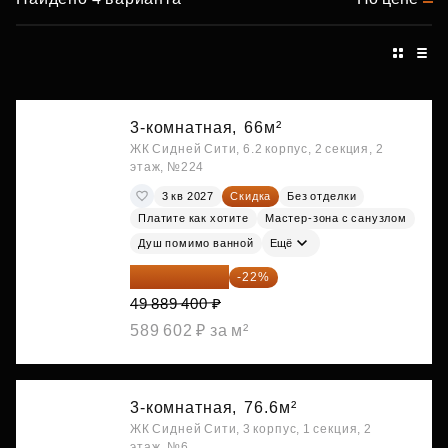
3-комнатная,
66м²
ЖК Сидней Сити, 6.2 корпус, 2 секция, 2
этаж, №224
3 кв 2027
Скидка
Без отделки
Платите как хотите
Мастер-зона с санузлом
Душ помимо ванной
Ещё
38 913 732 ₽
-22%
49 889 400 ₽
589 602 ₽ за м²
3-комнатная,
76.6м²
ЖК Сидней Сити, 3 корпус, 1 секция, 2
этаж, №6