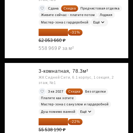
Сдана
Скидка
Предчистовая отделка
Живите сейчас - платите потом
Лоджия
Мастер-зона с гардеробной
Ещё
42 817 025 ₽
-31%
62 053 660 ₽
558 969 ₽ за м²
3-комнатная,
78.3м²
ЖК Сидней Сити, 6.1 корпус, 1 секция, 2
этаж, №1
3 кв 2027
Скидка
Без отделки
Платите как хотите
Мастер-зона с санузлом и гардеробной
Душ помимо ванной
Ещё
43 319 788 ₽
-22%
55 538 190 ₽