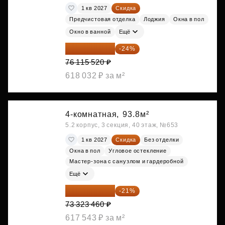
1 кв 2027
Скидка
Предчистовая отделка
Лоджия
Окна в пол
Окно в ванной
Ещё
57 847 795 ₽
-24%
76 115 520 ₽
618 032 ₽ за м²
4-комнатная,
93.8м²
5.2 корпус, 3 секция, 40 этаж, №653
1 кв 2027
Скидка
Без отделки
Окна в пол
Угловое остекление
Мастер-зона с санузлом и гардеробной
Ещё
57 925 533 ₽
-21%
73 323 460 ₽
617 543 ₽ за м²