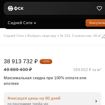
Сидней Сити
Консульта
Сидней Сити
Выбрать квартиру
№ 224, 3-комнатная, 66 м²
38 913 732 ₽
-22%
49 889 400 ₽
589 602 ₽ за м²
Максимальная скидка при 100% оплате или
ипотеке
Фиксация цены на 90 дней
по программе трейд‑ин