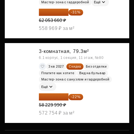
Мастер-зона с гардеробной
Ещё
42 817 025 ₽
-31%
62 053 660 ₽
558 969 ₽ за м²
3-комнатная,
79.3м²
6.1 корпус, 1 секция, 11 этаж, №80
3 кв 2027
Скидка
Без отделки
Платите как хотите
Вид на бульвар
Мастер-зона с санузлом и гардеробной
Ещё
45 419 392 ₽
-22%
58 229 990 ₽
572 754 ₽ за м²