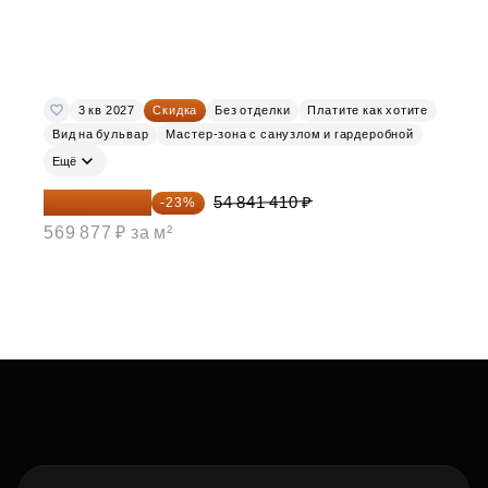
3 кв 2027
Скидка
Без отделки
Платите как хотите
Вид на бульвар
Мастер-зона с санузлом и гардеробной
Ещё
42 227 886 ₽
54 841 410 ₽
-23%
569 877 ₽ за м²