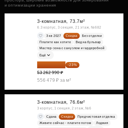
простора, широкие возможности для зонирования
и оптимизации хранения
3-комнатная,
73.7м²
6.3 корпус, 3 секция, 21 этаж, №682
3 кв 2027
Скидка
Без отделки
Платите как хотите
Вид на бульвар
Мастер-зона с санузлом и гардеробной
Ещё
41 012 502 ₽
-23%
53 262 990 ₽
556 479 ₽ за м²
3-комнатная,
76.6м²
3 корпус, 1 секция, 2 этаж, №6
Сдана
Скидка
Предчистовая отделка
Живите сейчас - платите потом
Лоджия