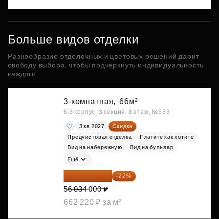
Больше видов отделки
Разнообразие отделочных и цветовых решений дарит
свободу выбора, чтобы подчеркнуть индивидуальность
каждого
3-комнатная,
66м²
6.3 корпус, 3 секция, 8 этаж, №533
3 кв 2027
Скидка
Предчистовая отделка
Платите как хотите
Вид на набережную
Вид на бульвар
Ещё
43 706 520 ₽
-22%
56 034 000 ₽
662 220 ₽ за м²