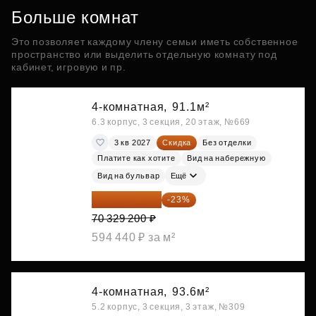
Больше комнат
Это позволяет каждому члену семьи иметь собственное
пространство или выделить отдельную комнату под
кабинет, игровую и пр.
4-комнатная,
91.1м²
6.3 корпус, 3 секция, 20 этаж, №669
3 кв 2027
Скидка
Без отделки
Платите как хотите
Вид на набережную
Вид на бульвар
Ещё
54 153 484 ₽
-23%
70 329 200 ₽
594 440 ₽ за м²
4-комнатная,
93.6м²
5.2 корпус, 3 секция, 3 этаж, №309