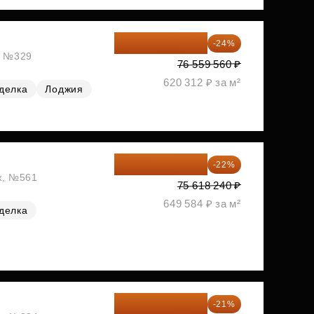
58 185 266 ₽
-24%
ж, №329
76 559 560 ₽
620 312 ₽ за м²
делка
Лоджия
58 982 227 ₽
-22%
аж, №561
75 618 240 ₽
649 584 ₽ за м²
делка
59 001 624 ₽
-21%