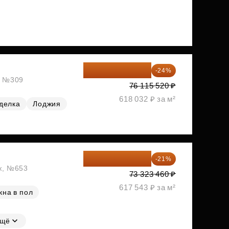
57 847 795 ₽
-24%
ж, №309
76 115 520 ₽
618 032 ₽ за м²
делка
Лоджия
57 925 533 ₽
-21%
аж, №653
73 323 460 ₽
617 543 ₽ за м²
кна в пол
щё