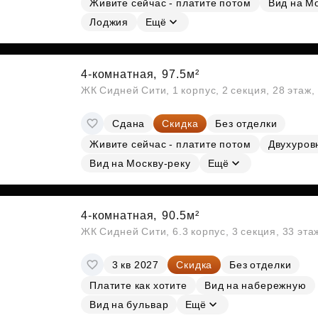
Живите сейчас - платите потом
Вид на М
Лоджия
Ещё
4-комнатная,
97.5м²
ЖК Сидней Сити, 1 корпус, 2 секция, 28 этаж
Сдана
Скидка
Без отделки
Живите сейчас - платите потом
Двухуров
Вид на Москву-реку
Ещё
4-комнатная,
90.5м²
ЖК Сидней Сити, 6.3 корпус, 3 секция, 33 эт
3 кв 2027
Скидка
Без отделки
Платите как хотите
Вид на набережную
Вид на бульвар
Ещё