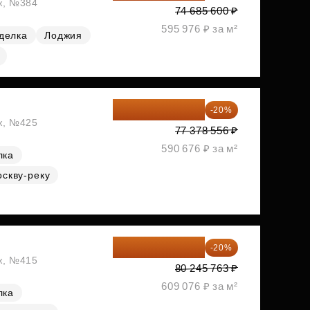
аж, №384
74 685 600 ₽
595 976 ₽ за м²
делка
Лоджия
61 902 845 ₽
-20%
аж, №425
77 378 556 ₽
590 676 ₽ за м²
лка
оскву-реку
64 196 610 ₽
-20%
аж, №415
80 245 763 ₽
609 076 ₽ за м²
лка