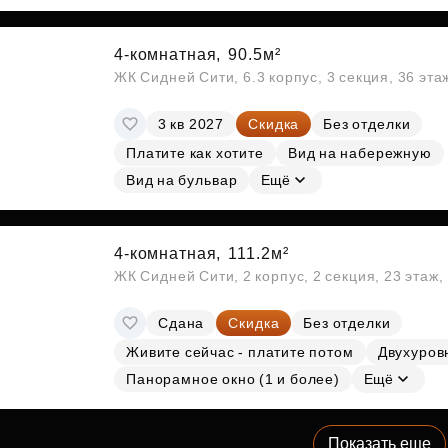
4-комнатная,
90.5м²
ЖК Сидней Сити, 6.3 корпус, 3 секция, 36 эт
3 кв 2027
Скидка
Без отделки
Платите как хотите
Вид на набережную
Вид на бульвар
Ещё
4-комнатная,
111.2м²
ЖК Сидней Сити, 2 корпус, 2 секция, 23 этаж
Сдана
Скидка
Без отделки
Живите сейчас - платите потом
Двухуров
Панорамное окно (1 и более)
Ещё
Показать еще