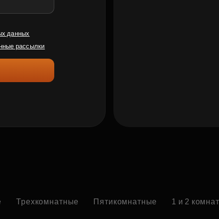
ых данных
нные рассылки
е
Трехкомнатные
Пятикомнатные
1 и 2 комна