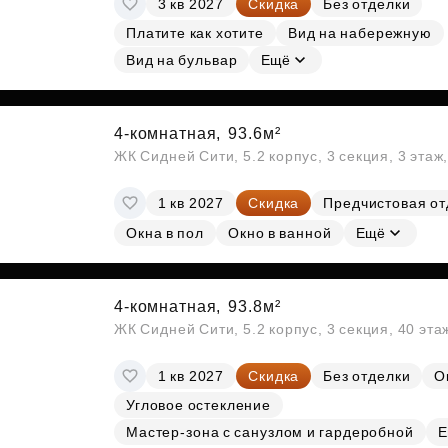
3 кв 2027
Скидка
Без отделки
Субсидии
Платите как хотите
Вид на набережную
Вид на бульвар
Ещё
4-комнатная,
93.6м²
ЖК Сидней Сити, 5.2 корпус, 3 секция, 3 эта
1 кв 2027
Скидка
Предчистовая от
Окна в пол
Окно в ванной
Ещё
4-комнатная,
93.8м²
ЖК Сидней Сити, 5.2 корпус, 3 секция, 40 эт
1 кв 2027
Скидка
Без отделки
О
Угловое остекление
Мастер-зона с санузлом и гардеробной
Е