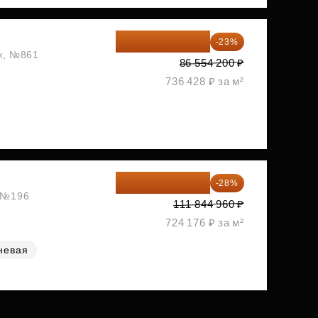
66 646 734 ₽
-23%
аж, №861
86 554 200 ₽
736 428 ₽ за м²
80 528 371 ₽
-28%
, №196
111 844 960 ₽
724 176 ₽ за м²
невая