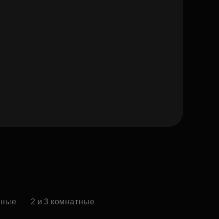
тные
2 и 3 комнатные