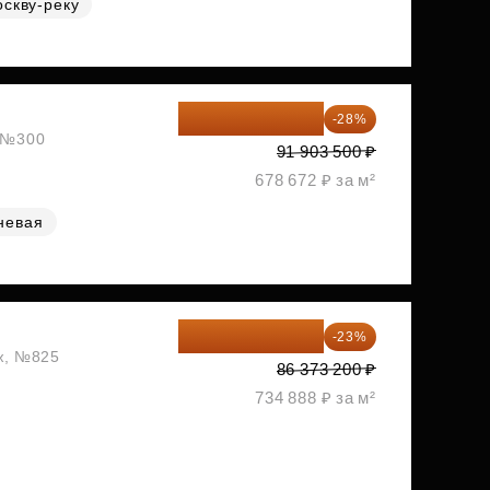
оскву-реку
66 170 520 ₽
-28%
, №300
91 903 500 ₽
678 672 ₽ за м²
невая
66 507 364 ₽
-23%
аж, №825
86 373 200 ₽
734 888 ₽ за м²