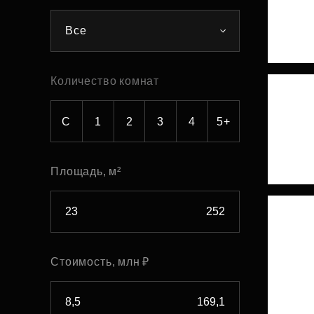
Рефинансирование
Все
Количество комнат
С
1
2
3
4
5+
Площадь, м²
Стоимость, млн ₽