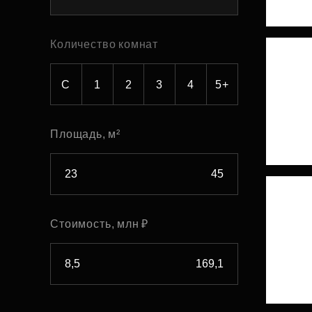
Рефинансирование
Количество комнат
С
1
2
3
4
5+
Площадь, м²
Стоимость, млн ₽