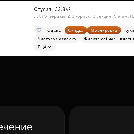
Студия,
32.8м²
ЖК Роттердам, 2.3 корпус, 3 секция, 5 этаж, 
Сдана
Скидка
Меблировка
Кухн
Чистовая отделка
Живите сейчас - плати
Ещё
ечение