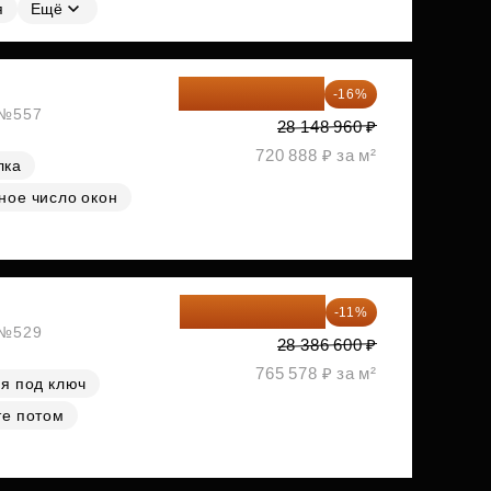
я
Ещё
23 645 126 ₽
-16%
, №557
28 148 960 ₽
720 888 ₽ за м²
лка
ное число окон
25 264 074 ₽
-11%
, №529
28 386 600 ₽
765 578 ₽ за м²
я под ключ
те потом