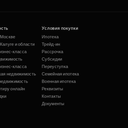
ость
Условия покупки
 Москве
Ипотека
Калуге и области
Трейд-ин
изнес-класса
Рассрочка
движимость
Субсидии
изнес-класса
Переуступка
кая недвижимость
Семейная ипотека
недвижимость
Военная ипотека
ртиру онлайн
Реквизиты
дки
Контакты
Документы