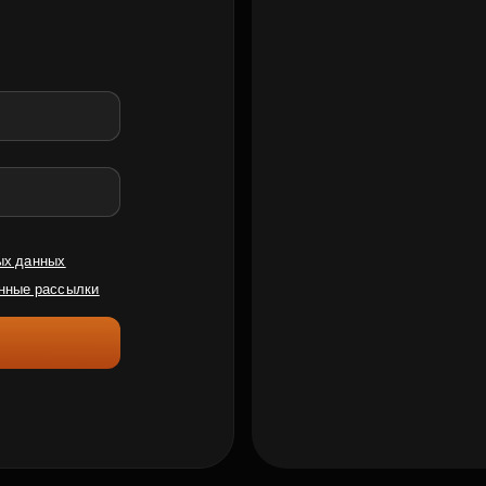
ых данных
нные рассылки