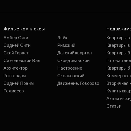
Жилые комплексы
Недвижим
Амбер Сити
Лэйк
Квартиры в
Сидней Сити
Римский
Квартиры в 
Скай Гарден
Датский квартал
Квартиры б
Симоновский Вал
Скандинавский
Готовая не
Архитектор
Настроение
Квартиры б
Роттердам
Сколковский
Коммерчес
Сидней Прайм
Движение. Говорово
Вторичная 
Режиссер
Купить ква
Акции и ски
Статьи