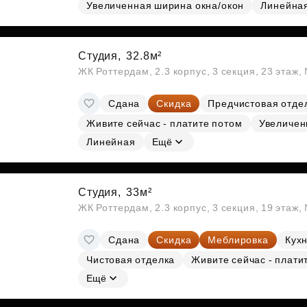
Субсидии
Увеличенная ширина окна/окон
Линейна
Студия,
32.8м²
ЖК Роттердам, 2.3 корпус, 3 секция, 23 этаж
Сдана
Скидка
Предчистовая отде
Живите сейчас - платите потом
Увеличен
Линейная
Ещё
Студия,
33м²
ЖК Роттердам, 2.3 корпус, 3 секция, 19 этаж
Сдана
Скидка
Меблировка
Кухн
Чистовая отделка
Живите сейчас - плати
Ещё