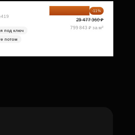
26 234 850 ₽
-11%
№419
29 477 360 ₽
799 843 ₽ за м²
я под ключ
те потом