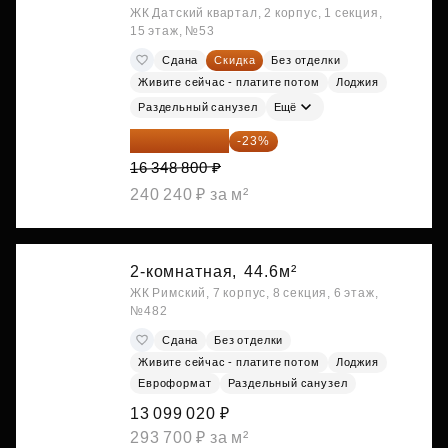
ЖК Датский квартал, 2 корпус, 1 секция,
15 этаж, №53
Сдана
Скидка
Без отделки
Живите сейчас - платите потом
Лоджия
Раздельный санузел
Ещё
12 588 576 ₽
-23%
16 348 800 ₽
240 240 ₽ за м²
2-комнатная,
44.6м²
ЖК Римский, 7 корпус, 8 секция, 6 этаж,
№482
Сдана
Без отделки
Живите сейчас - платите потом
Лоджия
Евроформат
Раздельный санузел
13 099 020 ₽
293 700 ₽ за м²