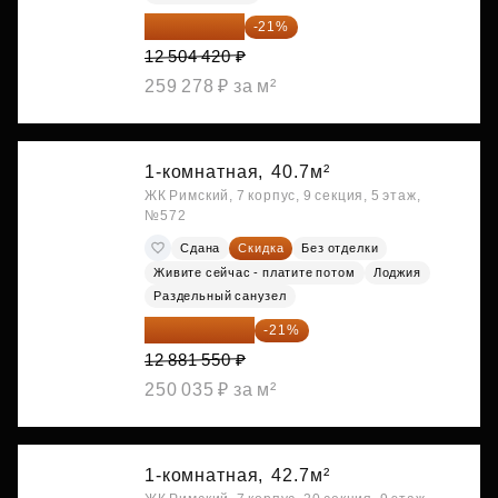
9 878 492 ₽
-21%
12 504 420 ₽
259 278 ₽ за м²
1-комнатная,
40.7м²
ЖК Римский, 7 корпус, 9 секция, 5 этаж,
№572
Сдана
Скидка
Без отделки
Живите сейчас - платите потом
Лоджия
Раздельный санузел
10 176 425 ₽
-21%
12 881 550 ₽
250 035 ₽ за м²
1-комнатная,
42.7м²