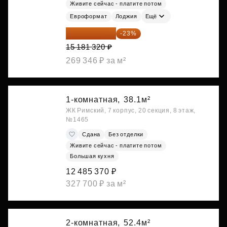
Живите сейчас - платите потом
Евроформат
Лоджия
Ещё
11 689 616 ₽
-23%
15 181 320 ₽
269 346 ₽ за м²
1-комнатная,
38.1м²
ЖК Римский, 7 корпус, 20 секция, 8 этаж,
№1465
Сдана
Без отделки
Живите сейчас - платите потом
Большая кухня
12 485 370 ₽
327 700 ₽ за м²
2-комнатная,
52.4м²