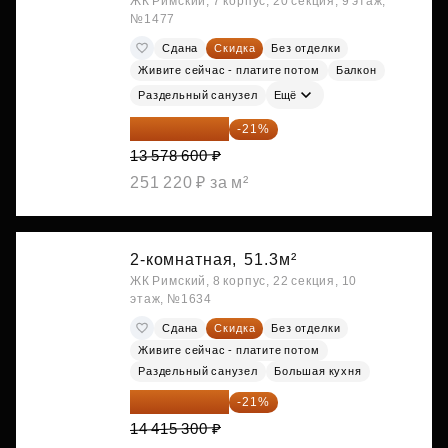
ЖК Римский, 7 корпус, 20 секция, 9 этаж,
№1477
Сдана
Скидка
Без отделки
Живите сейчас - платите потом
Балкон
Раздельный санузел
Ещё
10 727 094 ₽
-21%
13 578 600 ₽
251 220 ₽ за м²
2-комнатная,
51.3м²
ЖК Римский, 8 корпус, 22 секция, 10
этаж, №1634
Сдана
Скидка
Без отделки
Живите сейчас - платите потом
Раздельный санузел
Большая кухня
11 388 087 ₽
-21%
14 415 300 ₽