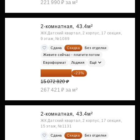
221 990 ₽ за м²
2-комнатная,
43.4м²
ЖК Датский квартал, 2 корпус, 17 секция,
9 этаж, №1089
Сдана
Скидка
Без отделки
Живите сейчас - платите потом
Евроформат
Лоджия
Ещё
11 606 071 ₽
-23%
15 072 820 ₽
267 421 ₽ за м²
2-комнатная,
43.4м²
ЖК Датский квартал, 2 корпус, 17 секция,
15 этаж, №1131
Сдана
Скидка
Без отделки