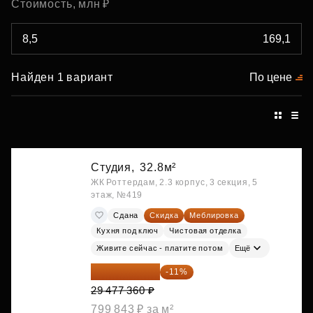
Стоимость, млн ₽
Найден 1 вариант
По цене
Студия,
32.8м²
ЖК Роттердам, 2.3 корпус, 3 секция, 5
этаж, №419
Сдана
Скидка
Меблировка
Кухня под ключ
Чистовая отделка
Живите сейчас - платите потом
Ещё
26 234 850 ₽
-11%
29 477 360 ₽
799 843 ₽ за м²