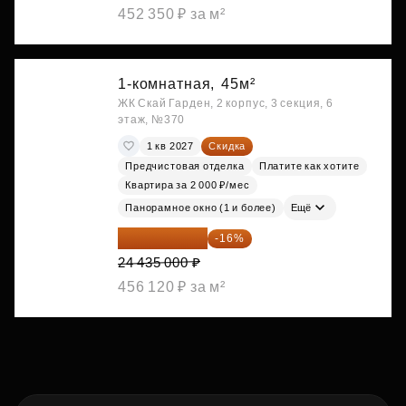
452 350 ₽ за м²
1-комнатная,
45м²
ЖК Скай Гарден, 2 корпус, 3 секция, 6
этаж, №370
1 кв 2027
Скидка
Предчистовая отделка
Платите как хотите
Квартира за 2 000 ₽/мес
Панорамное окно (1 и более)
Ещё
20 525 400 ₽
-16%
24 435 000 ₽
456 120 ₽ за м²