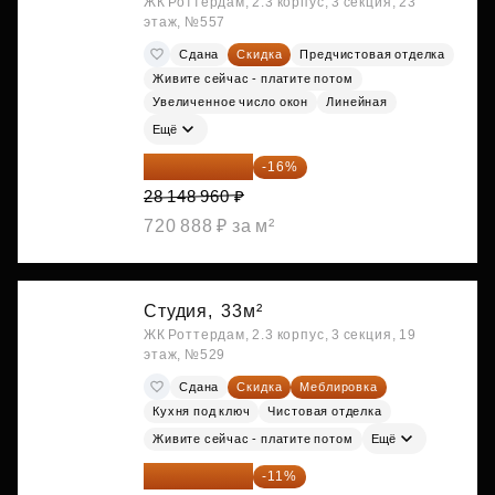
ЖК Роттердам, 2.3 корпус, 3 секция, 23
этаж, №557
Сдана
Скидка
Предчистовая отделка
Живите сейчас - платите потом
Увеличенное число окон
Линейная
Ещё
23 645 126 ₽
-16%
28 148 960 ₽
720 888 ₽ за м²
Студия,
33м²
ЖК Роттердам, 2.3 корпус, 3 секция, 19
этаж, №529
Сдана
Скидка
Меблировка
Кухня под ключ
Чистовая отделка
Живите сейчас - платите потом
Ещё
25 264 074 ₽
-11%