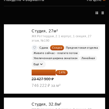
Студия,
27м²
ЖК Роттердам, 2.1 корпус, 1 секция, 27
этаж, №190
Сдана
Скидка
Предчистовая отделка
Живите сейчас - платите потом
Увеличенная ширина окна/окон
Линейная
Ещё
20 147 994 ₽
-14%
23 427 900 ₽
746 222 ₽ за м²
Студия,
32.8м²