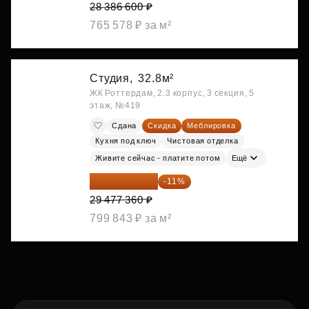
28 386 600 ₽
765 578 ₽ за м²
Студия,
32.8м²
ЖК Роттердам, 2.3 корпус, 3 секция, 5
этаж, №419
Сдана
Скидка
Меблировка
Кухня под ключ
Чистовая отделка
Живите сейчас - платите потом
Ещё
26 234 850 ₽
-11%
29 477 360 ₽
799 843 ₽ за м²