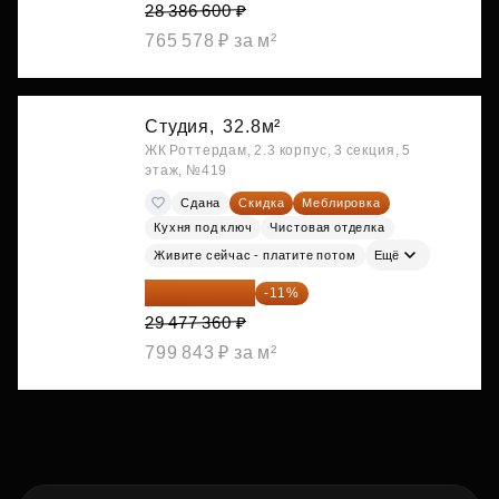
28 386 600 ₽
765 578 ₽ за м²
Студия,
32.8м²
ЖК Роттердам, 2.3 корпус, 3 секция, 5
этаж, №419
Сдана
Скидка
Меблировка
Кухня под ключ
Чистовая отделка
Живите сейчас - платите потом
Ещё
26 234 850 ₽
-11%
29 477 360 ₽
799 843 ₽ за м²