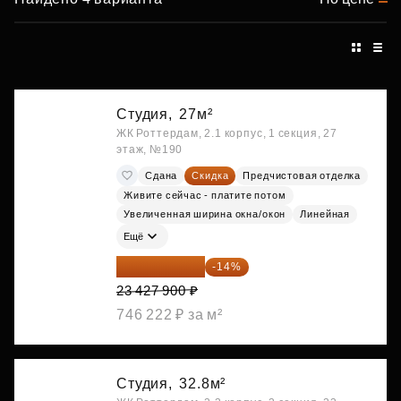
Студия,
27м²
ЖК Роттердам, 2.1 корпус, 1 секция, 27
этаж, №190
Сдана
Скидка
Предчистовая отделка
Живите сейчас - платите потом
Увеличенная ширина окна/окон
Линейная
Ещё
20 147 994 ₽
-14%
23 427 900 ₽
746 222 ₽ за м²
Студия,
32.8м²