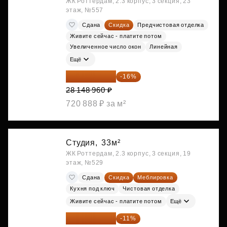
ЖК Роттердам, 2.3 корпус, 3 секция, 23
этаж, №557
Сдана
Скидка
Предчистовая отделка
Живите сейчас - платите потом
Увеличенное число окон
Линейная
Ещё
23 645 126 ₽
-16%
28 148 960 ₽
720 888 ₽ за м²
Студия,
33м²
ЖК Роттердам, 2.3 корпус, 3 секция, 19
этаж, №529
Сдана
Скидка
Меблировка
Кухня под ключ
Чистовая отделка
Живите сейчас - платите потом
Ещё
25 264 074 ₽
-11%