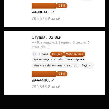
25 264 074 ₽
-11%
28 386 600 ₽
765 578 ₽ за м²
Студия,
32.8м²
ЖК Роттердам, 2.3 корпус, 3 секция, 5
этаж, №419
Сдана
Скидка
Меблировка
Кухня под ключ
Чистовая отделка
Живите сейчас - платите потом
Ещё
26 234 850 ₽
-11%
29 477 360 ₽
799 843 ₽ за м²