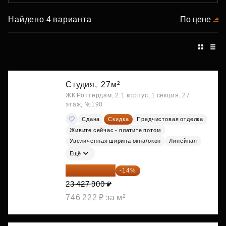
Найдено 4 варианта
По цене
Студия,
27м²
ЖК Роттердам, 2.1 корпус, 1 секция, 27
этаж, №190
Сдана
Скидка
Предчистовая отделка
Живите сейчас - платите потом
Увеличенная ширина окна/окон
Линейная
Ещё
20 147 994 ₽
-14%
23 427 900 ₽
746 222 ₽ за м²