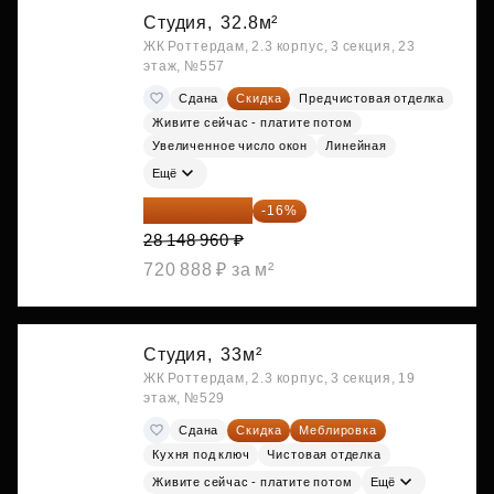
Студия,
32.8м²
ЖК Роттердам, 2.3 корпус, 3 секция, 23
этаж, №557
Сдана
Скидка
Предчистовая отделка
Живите сейчас - платите потом
Увеличенное число окон
Линейная
Ещё
23 645 126 ₽
-16%
28 148 960 ₽
720 888 ₽ за м²
Студия,
33м²
ЖК Роттердам, 2.3 корпус, 3 секция, 19
этаж, №529
Сдана
Скидка
Меблировка
Кухня под ключ
Чистовая отделка
Живите сейчас - платите потом
Ещё