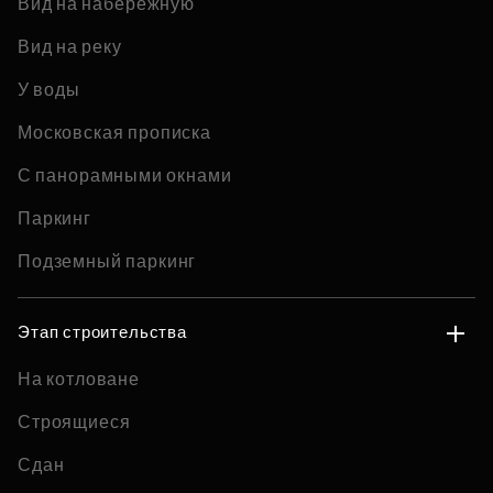
Вид на набережную
Вид на реку
У воды
Московская прописка
С панорамными окнами
Паркинг
Подземный паркинг
Этап строительства
На котловане
Строящиеся
Сдан