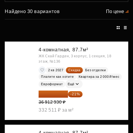
Найдено 30 вариантов
По цене
4-комнатная,
87.7м²
ЖК Скай Гарден, 3 корпус, 1 секция, 18
этаж, №136
2 кв 2027
Скидка
Без отделки
Платите как хотите
Квартира за 2 000 ₽/мес
Евроформат
Ещё
29 161 215 ₽
-21%
36 912 930 ₽
332 511 ₽ за м²
4-комнатная,
87.7м²