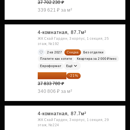
37 702 230 ₽
339 621 ₽ за м²
4-комнатная,
87.7м²
ЖК Скай Гарден, 3 корпус, 1 секция, 25
этаж, №192
2 кв 2027
Скидка
Без отделки
Платите как хотите
Квартира за 2 000 ₽/мес
Евроформат
Ещё
29 888 686 ₽
-21%
37 833 780 ₽
340 806 ₽ за м²
4-комнатная,
87.7м²
ЖК Скай Гарден, 3 корпус, 1 секция, 29
этаж, №224