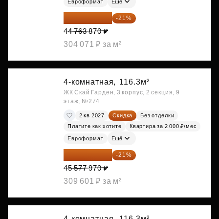
Евроформат
Ещё
35 363 457 ₽
-21%
44 763 870 ₽
304 071 ₽ за м²
4-комнатная,
116.3м²
ЖК Скай Гарден, 3 корпус, 2 секция, 9
этаж, №274
2 кв 2027
Скидка
Без отделки
Платите как хотите
Квартира за 2 000 ₽/мес
Евроформат
Ещё
36 006 596 ₽
-21%
45 577 970 ₽
309 601 ₽ за м²
4-комнатная,
116.3м²