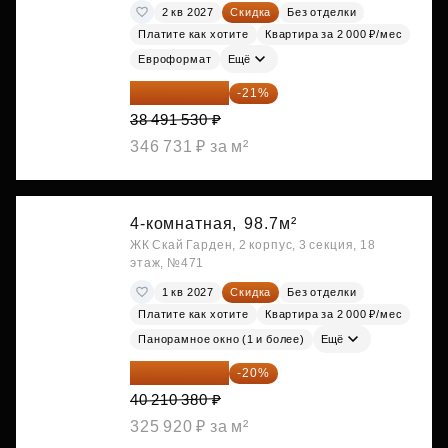
2 кв 2027
Скидка
Без отделки
Платите как хотите
Квартира за 2 000 ₽/мес
Евроформат
Ещё
30 408 309 ₽
-21%
38 491 530 ₽
346 731 ₽ за м²
4-комнатная,
98.7м²
ЖК Скай Гарден, 2 корпус, 3 секция, 18
этаж, №471
1 кв 2027
Скидка
Без отделки
Платите как хотите
Квартира за 2 000 ₽/мес
Панорамное окно (1 и более)
Ещё
32 168 304 ₽
-20%
40 210 380 ₽
325 920 ₽ за м²