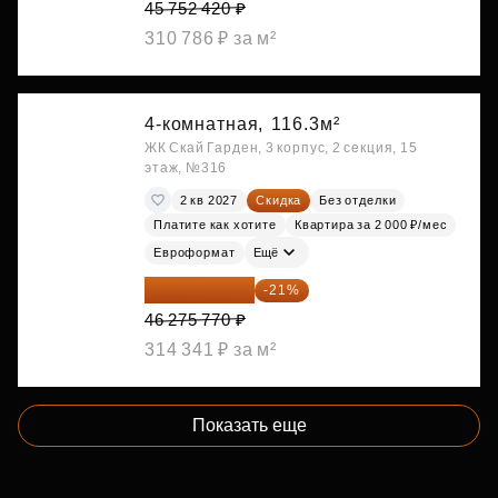
45 752 420 ₽
310 786 ₽ за м²
4-комнатная,
116.3м²
ЖК Скай Гарден, 3 корпус, 2 секция, 15
этаж, №316
2 кв 2027
Скидка
Без отделки
Платите как хотите
Квартира за 2 000 ₽/мес
Евроформат
Ещё
36 557 858 ₽
-21%
46 275 770 ₽
314 341 ₽ за м²
Показать еще