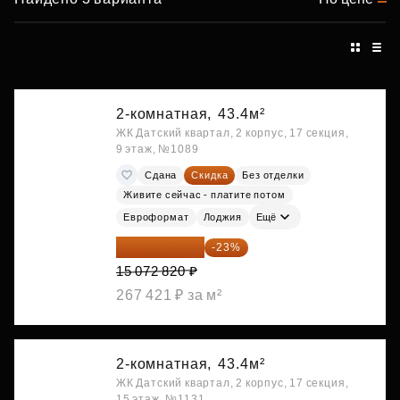
2-комнатная,
43.4м²
ЖК Датский квартал, 2 корпус, 17 секция,
9 этаж, №1089
Сдана
Скидка
Без отделки
Живите сейчас - платите потом
Евроформат
Лоджия
Ещё
11 606 071 ₽
-23%
15 072 820 ₽
267 421 ₽ за м²
2-комнатная,
43.4м²
ЖК Датский квартал, 2 корпус, 17 секция,
15 этаж, №1131