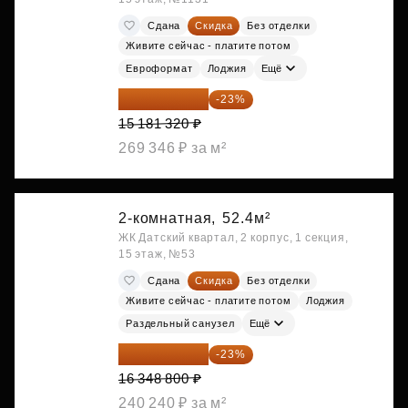
Сдана
Скидка
Без отделки
Живите сейчас - платите потом
Евроформат
Лоджия
Ещё
11 689 616 ₽
-23%
15 181 320 ₽
269 346 ₽ за м²
2-комнатная,
52.4м²
ЖК Датский квартал, 2 корпус, 1 секция,
15 этаж, №53
Сдана
Скидка
Без отделки
Живите сейчас - платите потом
Лоджия
Раздельный санузел
Ещё
12 588 576 ₽
-23%
16 348 800 ₽
240 240 ₽ за м²