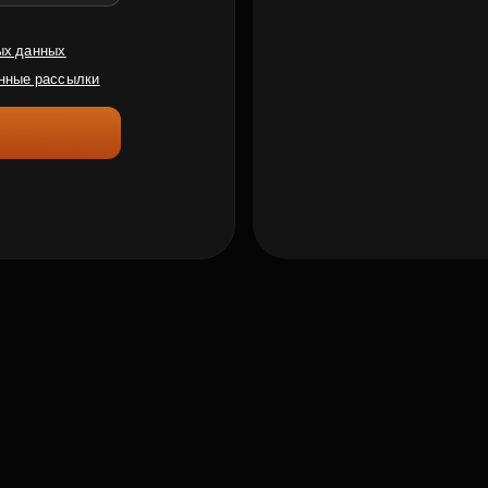
ых данных
нные рассылки