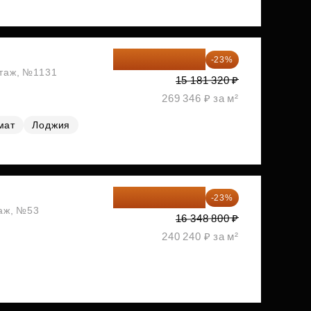
11 689 616 ₽
-23%
этаж, №1131
15 181 320 ₽
269 346 ₽ за м²
мат
Лоджия
12 588 576 ₽
-23%
таж, №53
16 348 800 ₽
240 240 ₽ за м²