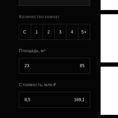
Рефинансирование
Количество комнат
С
1
2
3
4
5+
Площадь, м²
Стоимость, млн ₽