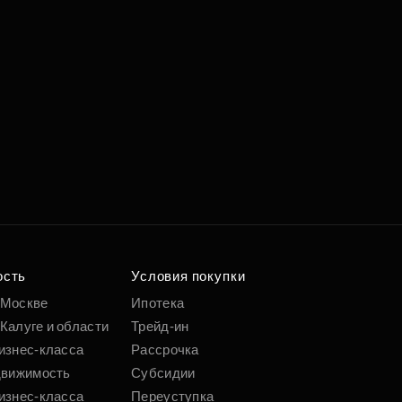
ость
Условия покупки
 Москве
Ипотека
Калуге и области
Трейд-ин
изнес-класса
Рассрочка
движимость
Субсидии
изнес-класса
Переуступка