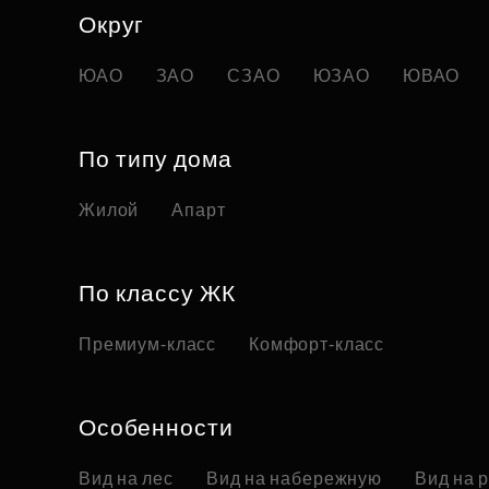
Округ
ЮАО
ЗАО
СЗАО
ЮЗАО
ЮВАО
По типу дома
Жилой
Апарт
По классу ЖК
Премиум-класс
Комфорт-класс
Особенности
Вид на лес
Вид на набережную
Вид на 