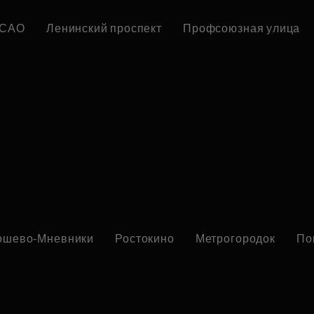
САО
Ленинский проспект
Профсоюзная улица
ошево-Мневники
Ростокино
Метрогородок
По