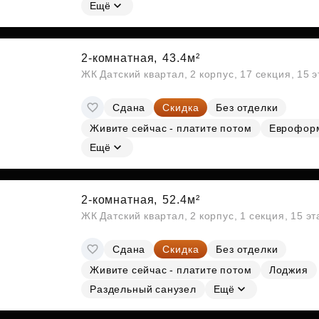
Субсидии
Ещё
2-комнатная,
43.4м²
ЖК Датский квартал, 2 корпус, 17 секция, 15 
Сдана
Скидка
Без отделки
Живите сейчас - платите потом
Еврофор
Ещё
2-комнатная,
52.4м²
ЖК Датский квартал, 2 корпус, 1 секция, 15 э
Сдана
Скидка
Без отделки
Живите сейчас - платите потом
Лоджия
Раздельный санузел
Ещё