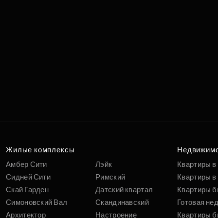
Жилые комплексы
Недвижим
Амбер Сити
Лэйк
Квартиры в
Сидней Сити
Римский
Квартиры в 
Скай Гарден
Датский квартал
Квартиры б
Симоновский Вал
Скандинавский
Готовая не
Архитектор
Настроение
Квартиры б