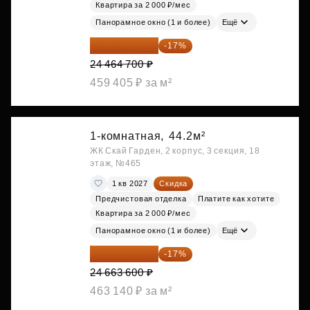
Квартира за 2 000 ₽/мес
Панорамное окно (1 и более)
Ещё
20 305 701 ₽
-17%
24 464 700 ₽
459 405 ₽ за м²
1-комнатная,
44.2м²
ЖК Скай Гарден, 2 корпус, 3 секция, 18
этаж, №465
1 кв 2027
Скидка
Предчистовая отделка
Платите как хотите
Квартира за 2 000 ₽/мес
Панорамное окно (1 и более)
Ещё
20 470 788 ₽
-17%
24 663 600 ₽
463 140 ₽ за м²