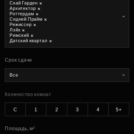
Скай Гарден
Архитектор
Роттердам
Сидней Прайм
Режиссер
Лэйк
Римский
Датский квартал
Срок сдачи
Все
Количество комнат
С
1
2
3
4
5+
Площадь, м²