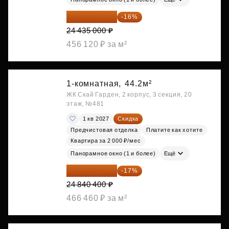
20 525 400 ₽
-16%
24 435 000 ₽
456 120 ₽ за м²
1-комнатная,
44.2м²
ЖК Скай Гарден, 2 корпус, 3 секция, 20
этаж, №481
1 кв 2027
Скидка
Предчистовая отделка
Платите как хотите
Квартира за 2 000 ₽/мес
Панорамное окно (1 и более)
Ещё
20 617 532 ₽
-17%
24 840 400 ₽
466 460 ₽ за м²