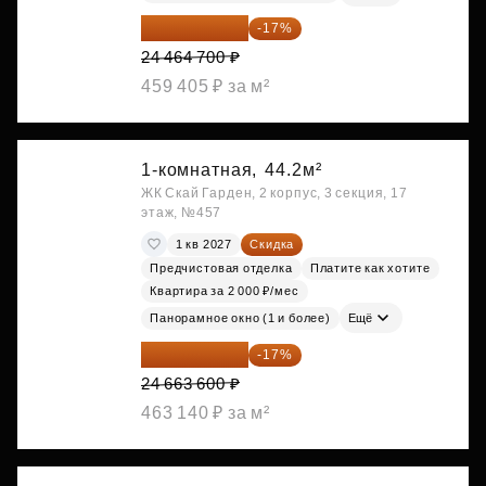
20 305 701 ₽
-17%
24 464 700 ₽
459 405 ₽ за м²
1-комнатная,
44.2м²
ЖК Скай Гарден, 2 корпус, 3 секция, 17
этаж, №457
1 кв 2027
Скидка
Предчистовая отделка
Платите как хотите
Квартира за 2 000 ₽/мес
Панорамное окно (1 и более)
Ещё
20 470 788 ₽
-17%
24 663 600 ₽
463 140 ₽ за м²