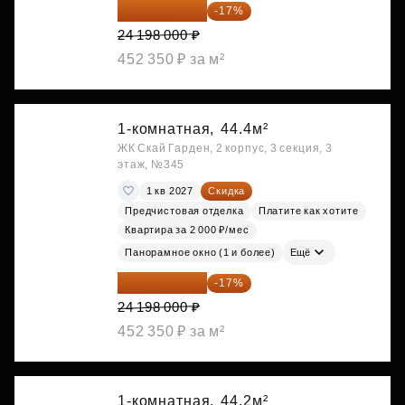
20 084 340 ₽
-17%
24 198 000 ₽
452 350 ₽ за м²
1-комнатная,
44.4м²
ЖК Скай Гарден, 2 корпус, 3 секция, 3
этаж, №345
1 кв 2027
Скидка
Предчистовая отделка
Платите как хотите
Квартира за 2 000 ₽/мес
Панорамное окно (1 и более)
Ещё
20 084 340 ₽
-17%
24 198 000 ₽
452 350 ₽ за м²
1-комнатная,
44.2м²