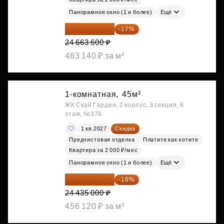
Панорамное окно (1 и более)
Ещё
20 470 788 ₽
-17%
24 663 600 ₽
463 140 ₽ за м²
1-комнатная,
45м²
ЖК Скай Гарден, 2 корпус, 3 секция, 6
этаж, №370
1 кв 2027
Скидка
Предчистовая отделка
Платите как хотите
Квартира за 2 000 ₽/мес
Панорамное окно (1 и более)
Ещё
20 525 400 ₽
-16%
24 435 000 ₽
456 120 ₽ за м²