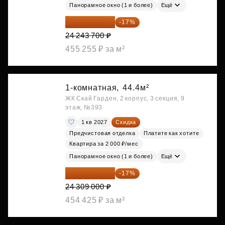
Панорамное окно (1 и более)
Ещё
20 122 271 ₽
-17%
24 243 700 ₽
455 255 ₽ за м²
1-комнатная,
44.4м²
ЖК Скай Гарден, 2 корпус, 3 секция, 9
этаж, №393
1 кв 2027
Скидка
Предчистовая отделка
Платите как хотите
Квартира за 2 000 ₽/мес
Панорамное окно (1 и более)
Ещё
20 176 470 ₽
-17%
24 309 000 ₽
454 425 ₽ за м²