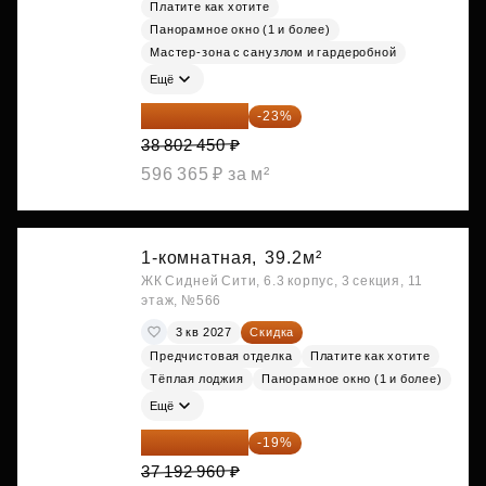
Платите как хотите
Панорамное окно (1 и более)
Мастер-зона с санузлом и гардеробной
Ещё
29 877 887 ₽
-23%
38 802 450 ₽
596 365 ₽ за м²
1-комнатная,
39.2м²
ЖК Сидней Сити, 6.3 корпус, 3 секция, 11
этаж, №566
3 кв 2027
Скидка
Предчистовая отделка
Платите как хотите
Тёплая лоджия
Панорамное окно (1 и более)
Ещё
30 126 298 ₽
-19%
37 192 960 ₽