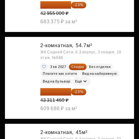
33 075 350 ₽
-23%
42 955 000 ₽
683 375 ₽ за м²
2-комнатная,
54.7м²
ЖК Сидней Сити, 6.3 корпус, 3 секция, 19
этаж, №666
3 кв 2027
Скидка
Без отделки
Платите как хотите
Вид на набережную
Вид на бульвар
Ещё
33 349 824 ₽
-23%
43 311 460 ₽
609 686 ₽ за м²
2-комнатная,
45м²