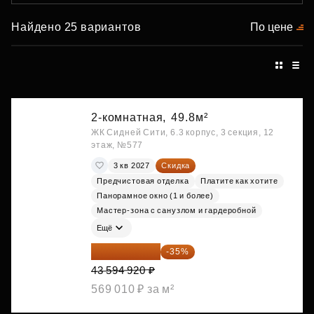
Найдено 25 вариантов
По цене
2-комнатная,
49.8м²
ЖК Сидней Сити, 6.3 корпус, 3 секция, 12
этаж, №577
3 кв 2027
Скидка
Предчистовая отделка
Платите как хотите
Панорамное окно (1 и более)
Мастер-зона с санузлом и гардеробной
Ещё
28 336 698 ₽
-35%
43 594 920 ₽
569 010 ₽ за м²