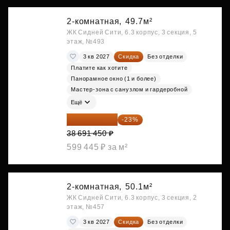
2-комнатная,
49.7м²
ЖК Сидней Сити, 6.3 корпус, 3 секция, 5
этаж, №493
3 кв 2027
Скидка
Без отделки
Платите как хотите
Панорамное окно (1 и более)
Мастер-зона с санузлом и гардеробной
Ещё
29 792 417 ₽
-23%
38 691 450 ₽
599 445 ₽ за м²
2-комнатная,
50.1м²
ЖК Сидней Сити, 6.3 корпус, 3 секция, 2
этаж, №457
3 кв 2027
Скидка
Без отделки