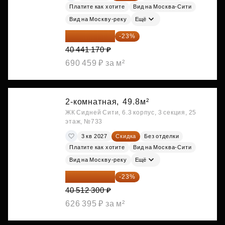
Платите как хотите
Вид на Москва-Сити
Вид на Москву-реку
Ещё
31 139 701 ₽
-23%
40 441 170 ₽
690 459 ₽ за м²
2-комнатная,
49.8м²
ЖК Сидней Сити, 6.3 корпус, 3 секция, 25
этаж, №733
3 кв 2027
Скидка
Без отделки
Платите как хотите
Вид на Москва-Сити
Вид на Москву-реку
Ещё
31 194 471 ₽
-23%
40 512 300 ₽
626 395 ₽ за м²