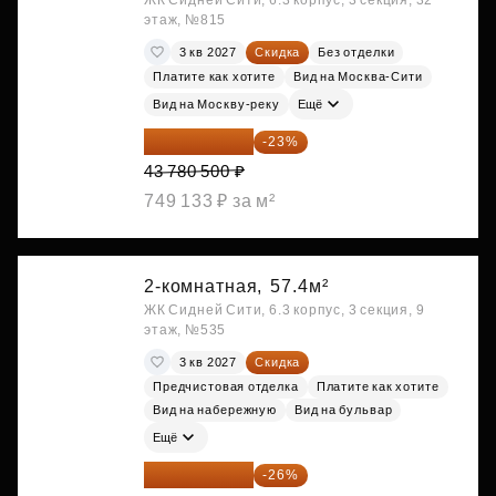
ЖК Сидней Сити, 6.3 корпус, 3 секция, 32
этаж, №815
3 кв 2027
Скидка
Без отделки
Платите как хотите
Вид на Москва-Сити
Вид на Москву-реку
Ещё
33 710 985 ₽
-23%
43 780 500 ₽
749 133 ₽ за м²
2-комнатная,
57.4м²
ЖК Сидней Сити, 6.3 корпус, 3 секция, 9
этаж, №535
3 кв 2027
Скидка
Предчистовая отделка
Платите как хотите
Вид на набережную
Вид на бульвар
Ещё
35 025 710 ₽
-26%