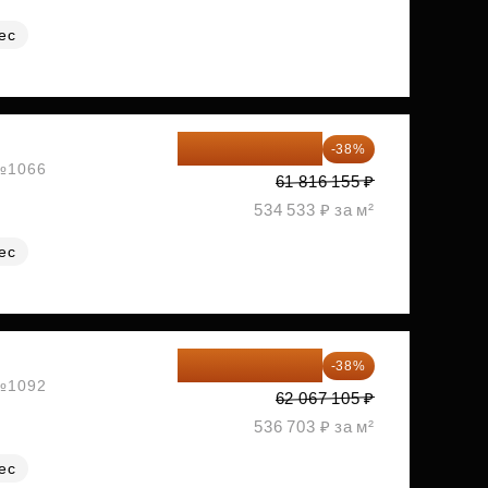
ес
38 326 016 ₽
-38%
 №1066
61 816 155 ₽
534 533 ₽ за м²
ес
38 481 605 ₽
-38%
 №1092
62 067 105 ₽
536 703 ₽ за м²
ес