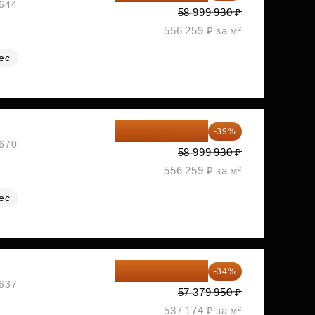
№644
58 999 930 ₽
556 259 ₽ за м²
ес
35 989 957 ₽
-39%
№670
58 999 930 ₽
556 259 ₽ за м²
ес
37 870 767 ₽
-34%
№637
57 379 950 ₽
537 174 ₽ за м²