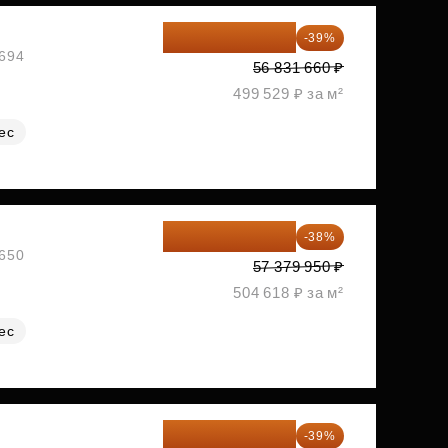
34 667 313 ₽
-39%
№694
56 831 660 ₽
499 529 ₽ за м²
ес
35 575 569 ₽
-38%
№650
57 379 950 ₽
504 618 ₽ за м²
ес
35 989 957 ₽
-39%