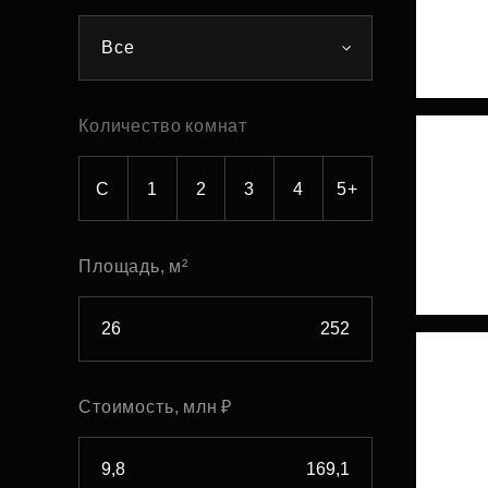
Рефинансирование
Все
Количество комнат
С
1
2
3
4
5+
Площадь, м²
Стоимость, млн ₽