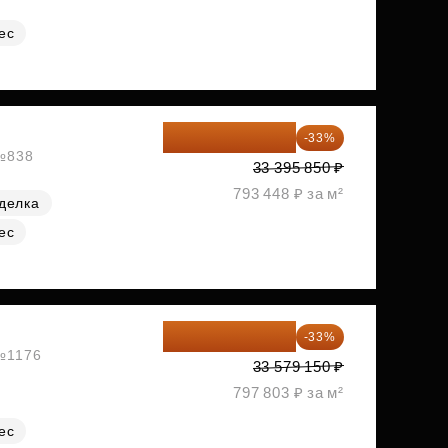
ес
22 375 220 ₽
-33%
 №838
33 395 850 ₽
793 448 ₽ за м²
делка
ес
22 498 031 ₽
-33%
 №1176
33 579 150 ₽
797 803 ₽ за м²
ес