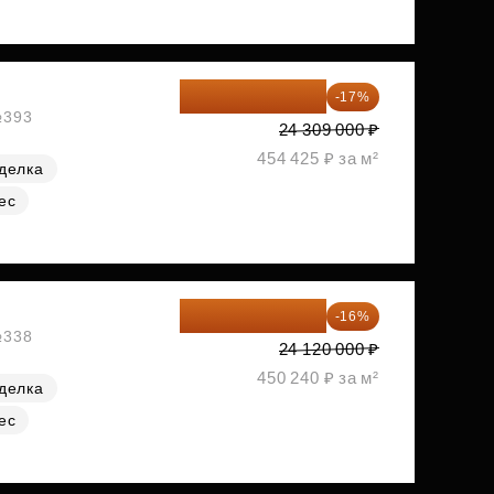
20 176 470 ₽
-17%
№393
24 309 000 ₽
454 425 ₽ за м²
делка
ес
20 260 800 ₽
-16%
№338
24 120 000 ₽
450 240 ₽ за м²
делка
ес