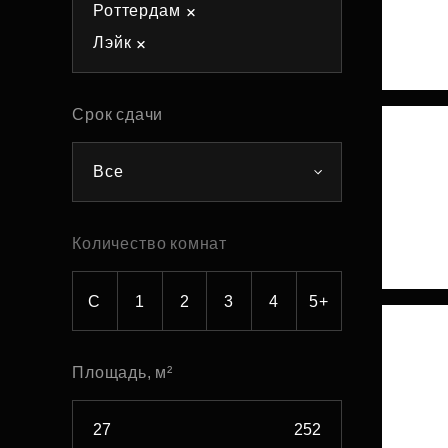
Роттердам
Рефинансирование
Лэйк
Срок сдачи
Все
Количество комнат
С
1
2
3
4
5+
Площадь, м²