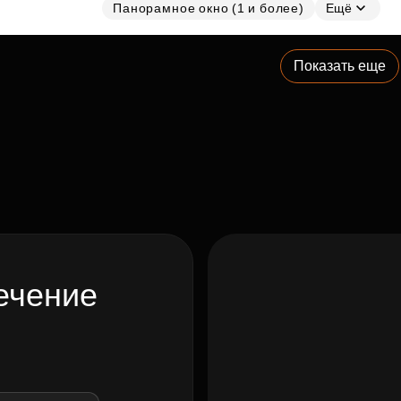
Панорамное окно (1 и более)
Ещё
Показать еще
ечение