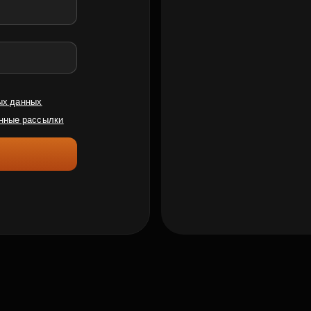
ых данных
нные рассылки