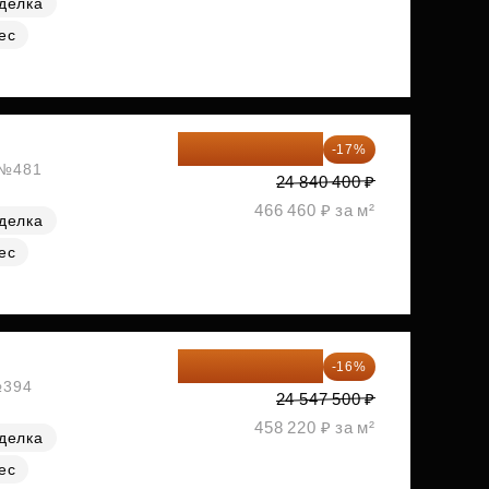
делка
ес
20 617 532 ₽
-17%
, №481
24 840 400 ₽
466 460 ₽ за м²
делка
ес
20 619 900 ₽
-16%
№394
24 547 500 ₽
458 220 ₽ за м²
делка
ес