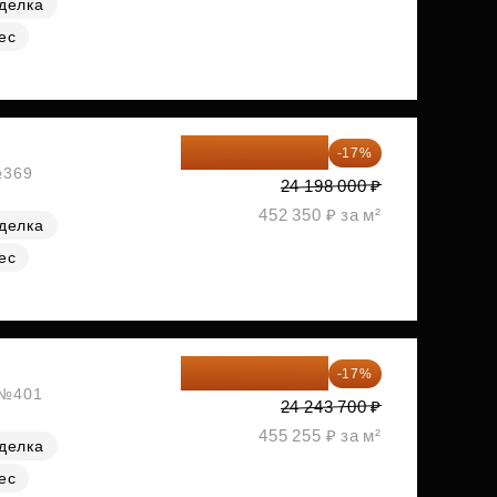
делка
ес
20 084 340 ₽
-17%
№369
24 198 000 ₽
452 350 ₽ за м²
делка
ес
20 122 271 ₽
-17%
, №401
24 243 700 ₽
455 255 ₽ за м²
делка
ес