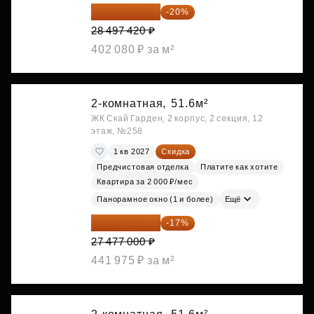
22 797 936 ₽
-20%
28 497 420 ₽
402 080 ₽ за м²
2-комнатная,
51.6м²
ЖК Скай Гарден, 2 корпус, 2 секция, 12
этаж, №258
1 кв 2027
Скидка
Предчистовая отделка
Платите как хотите
Квартира за 2 000 ₽/мес
Панорамное окно (1 и более)
Ещё
22 805 910 ₽
-17%
27 477 000 ₽
441 975 ₽ за м²