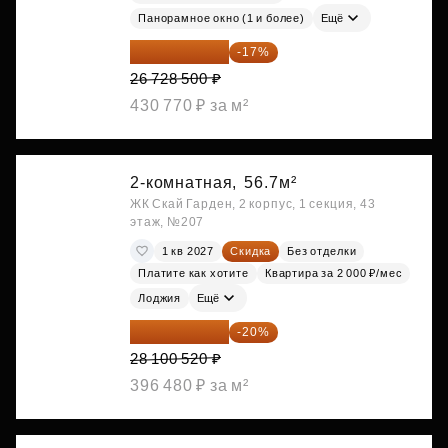
Панорамное окно (1 и более)
Ещё
22 184 655 ₽
-17%
26 728 500 ₽
430 770 ₽ за м²
2-комнатная,
56.7м²
ЖК Скай Гарден, 2 корпус, 1 секция, 43
этаж, №207
1 кв 2027
Скидка
Без отделки
Платите как хотите
Квартира за 2 000 ₽/мес
Лоджия
Ещё
22 480 416 ₽
-20%
28 100 520 ₽
396 480 ₽ за м²