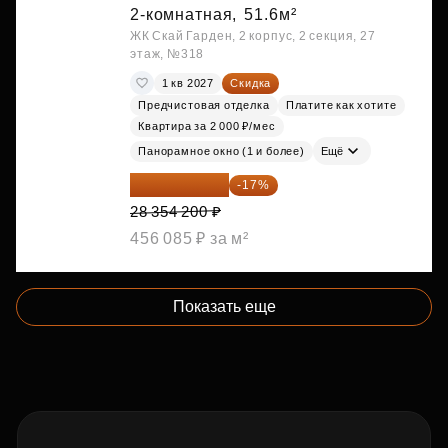
2-комнатная,
51.6м²
ЖК Скай Гарден, 2 корпус, 2 секция, 27
этаж, №318
1 кв 2027
Скидка
Предчистовая отделка
Платите как хотите
Квартира за 2 000 ₽/мес
Панорамное окно (1 и более)
Ещё
23 533 986 ₽
-17%
28 354 200 ₽
456 085 ₽ за м²
Показать еще