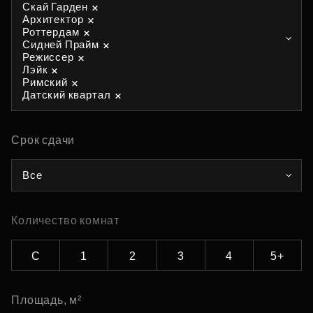
Скай Гарден
Архитектор
Роттердам
Сидней Прайм
Режиссер
Лэйк
Римский
Датский квартал
Срок сдачи
Все
Количество комнат
С
1
2
3
4
5+
Площадь, м²