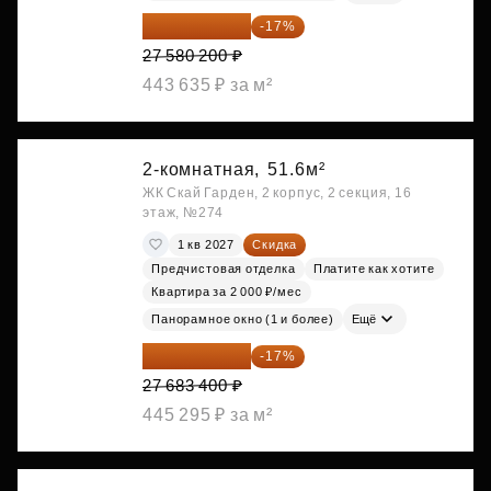
22 891 566 ₽
-17%
27 580 200 ₽
443 635 ₽ за м²
2-комнатная,
51.6м²
ЖК Скай Гарден, 2 корпус, 2 секция, 16
этаж, №274
1 кв 2027
Скидка
Предчистовая отделка
Платите как хотите
Квартира за 2 000 ₽/мес
Панорамное окно (1 и более)
Ещё
22 977 222 ₽
-17%
27 683 400 ₽
445 295 ₽ за м²