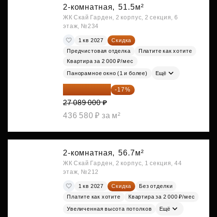
2-комнатная,
51.5м²
ЖК Скай Гарден, 2 корпус, 2 секция, 6
этаж, №234
1 кв 2027
Скидка
Предчистовая отделка
Платите как хотите
Квартира за 2 000 ₽/мес
Панорамное окно (1 и более)
Ещё
22 483 870 ₽
-17%
27 089 000 ₽
436 580 ₽ за м²
2-комнатная,
56.7м²
ЖК Скай Гарден, 2 корпус, 1 секция, 44
этаж, №212
1 кв 2027
Скидка
Без отделки
Платите как хотите
Квартира за 2 000 ₽/мес
Увеличенная высота потолков
Ещё