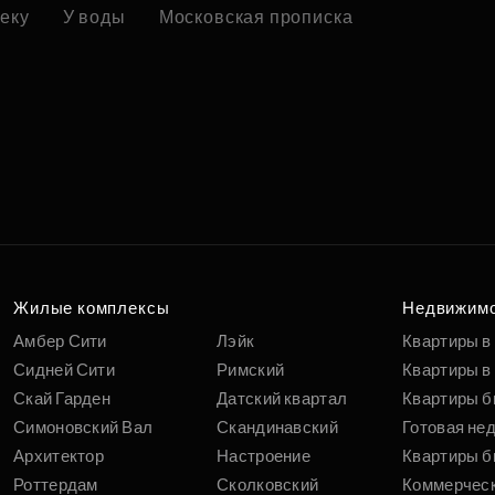
реку
У воды
Московская прописка
Жилые комплексы
Недвижим
Амбер Сити
Лэйк
Квартиры в
Сидней Сити
Римский
Квартиры в 
Скай Гарден
Датский квартал
Квартиры б
Симоновский Вал
Скандинавский
Готовая не
Архитектор
Настроение
Квартиры б
Роттердам
Сколковский
Коммерчес