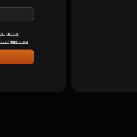
ых данных
нные рассылки