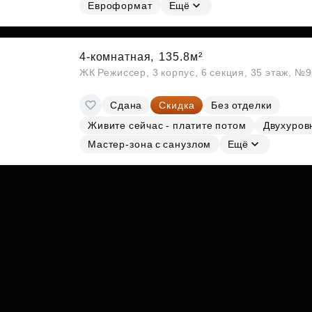
Субсидии
Евроформат
Ещё
4-комнатная,
135.8м²
ЖК Режиссер, 3 корпус, 6 секция, 35 этаж, №
Сдана
Скидка
Без отделки
Живите сейчас - платите потом
Двухуров
Мастер-зона с санузлом
Ещё