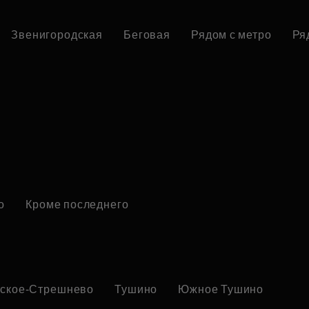
Звенигородская
Беговая
Рядом с метро
Ря
о
Кроме последнего
ское-Стрешнево
Тушино
Южное Тушино