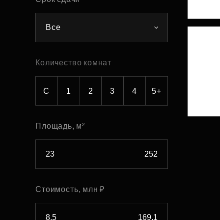
Рефинансирование
Все
Количество комнат
С
1
2
3
4
5+
Площадь, м²
Стоимость, млн ₽