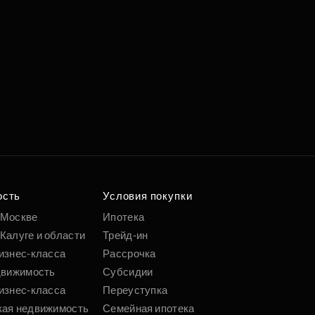
ость
Условия покупки
 Москве
Ипотека
Калуге и области
Трейд-ин
изнес-класса
Рассрочка
движимость
Субсидии
изнес-класса
Переуступка
кая недвижимость
Семейная ипотека