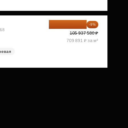
96 403 198 ₽
-9%
968
105 937 580 ₽
709 891 ₽ за м²
невая