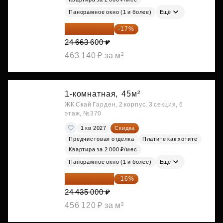
Панорамное окно (1 и более)
Ещё
20 470 788 ₽
-17%
24 663 600 ₽
463 140 ₽ за м²
1-комнатная,
45м²
ЖК Скай Гарден, 2 корпус, 3 секция, 6
этаж, №370
1 кв 2027
Скидка
Предчистовая отделка
Платите как хотите
Квартира за 2 000 ₽/мес
Панорамное окно (1 и более)
Ещё
20 525 400 ₽
-16%
24 435 000 ₽
456 120 ₽ за м²