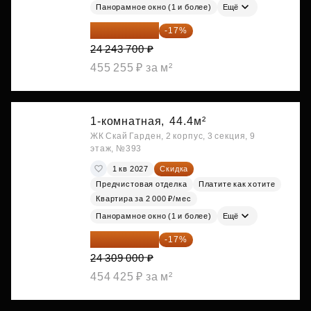
Панорамное окно (1 и более)
Ещё
20 122 271 ₽
-17%
24 243 700 ₽
455 255 ₽ за м²
1-комнатная,
44.4м²
ЖК Скай Гарден, 2 корпус, 3 секция, 9
этаж, №393
1 кв 2027
Скидка
Предчистовая отделка
Платите как хотите
Квартира за 2 000 ₽/мес
Панорамное окно (1 и более)
Ещё
20 176 470 ₽
-17%
24 309 000 ₽
454 425 ₽ за м²