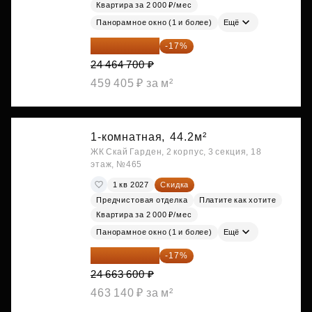
Квартира за 2 000 ₽/мес
Панорамное окно (1 и более)
Ещё
20 305 701 ₽
-17%
24 464 700 ₽
459 405 ₽ за м²
1-комнатная,
44.2м²
ЖК Скай Гарден, 2 корпус, 3 секция, 18
этаж, №465
1 кв 2027
Скидка
Предчистовая отделка
Платите как хотите
Квартира за 2 000 ₽/мес
Панорамное окно (1 и более)
Ещё
20 470 788 ₽
-17%
24 663 600 ₽
463 140 ₽ за м²