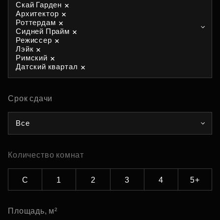
Скай Гарден
Архитектор
Роттердам
Сидней Прайм
Режиссер
Лэйк
Римский
Датский квартал
Срок сдачи
Все
Количество комнат
С
1
2
3
4
5+
Площадь, м²