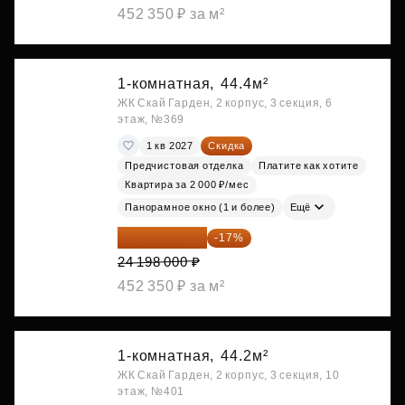
452 350 ₽ за м²
1-комнатная,
44.4м²
ЖК Скай Гарден, 2 корпус, 3 секция, 6
этаж, №369
1 кв 2027
Скидка
Предчистовая отделка
Платите как хотите
Квартира за 2 000 ₽/мес
Панорамное окно (1 и более)
Ещё
20 084 340 ₽
-17%
24 198 000 ₽
452 350 ₽ за м²
1-комнатная,
44.2м²
ЖК Скай Гарден, 2 корпус, 3 секция, 10
этаж, №401