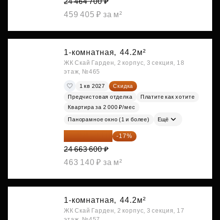
24 464 700 ₽
459 405 ₽ за м²
1-комнатная,
44.2м²
ЖК Скай Гарден, 2 корпус, 3 секция, 18
этаж, №465
1 кв 2027
Скидка
Предчистовая отделка
Платите как хотите
Квартира за 2 000 ₽/мес
Панорамное окно (1 и более)
Ещё
20 470 788 ₽
-17%
24 663 600 ₽
463 140 ₽ за м²
1-комнатная,
44.2м²
ЖК Скай Гарден, 2 корпус, 3 секция, 17
этаж, №457