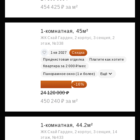
454 425 ₽ за м²
1-комнатная,
45м²
ЖК Скай Гарден, 2 корпус, 3 секция, 2
этаж, №338
1 кв 2027
Скидка
Предчистовая отделка
Платите как хотите
Квартира за 2 000 ₽/мес
Панорамное окно (1 и более)
Ещё
20 260 800 ₽
-16%
24 120 000 ₽
450 240 ₽ за м²
1-комнатная,
44.2м²
ЖК Скай Гарден, 2 корпус, 3 секция, 14
этаж, №433