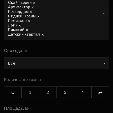
Скай Гарден
Архитектор
Роттердам
Сидней Прайм
Режиссер
Лэйк
Римский
Датский квартал
Срок сдачи
Все
Количество комнат
С
1
2
3
4
5+
Площадь, м²