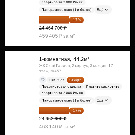
Квартира за 2 000 ₽/мес
Панорамное окно (1 и более)
Ещё
20 305 701 ₽
-17%
24 464 700 ₽
459 405 ₽ за м²
1-комнатная,
44.2м²
ЖК Скай Гарден, 2 корпус, 3 секция, 17
этаж, №457
1 кв 2027
Скидка
Предчистовая отделка
Платите как хотите
Квартира за 2 000 ₽/мес
Панорамное окно (1 и более)
Ещё
20 470 788 ₽
-17%
24 663 600 ₽
463 140 ₽ за м²