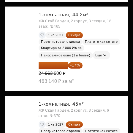
1-комнатная,
44.2м²
ЖК Скай Гарден, 2 корпус, 3 секция, 18
этаж, №465
1 кв 2027
Скидка
Предчистовая отделка
Платите как хотите
Квартира за 2 000 ₽/мес
Панорамное окно (1 и более)
Ещё
20 470 788 ₽
-17%
24 663 600 ₽
463 140 ₽ за м²
1-комнатная,
45м²
ЖК Скай Гарден, 2 корпус, 3 секция, 6
этаж, №370
1 кв 2027
Скидка
Предчистовая отделка
Платите как хотите