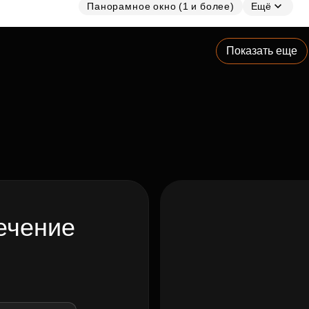
Панорамное окно (1 и более)
Ещё
Показать еще
ечение