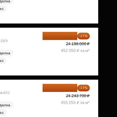
делка
ес
20 084 340 ₽
-17%
№369
24 198 000 ₽
452 350 ₽ за м²
делка
ес
20 122 271 ₽
-17%
, №401
24 243 700 ₽
455 255 ₽ за м²
делка
ес