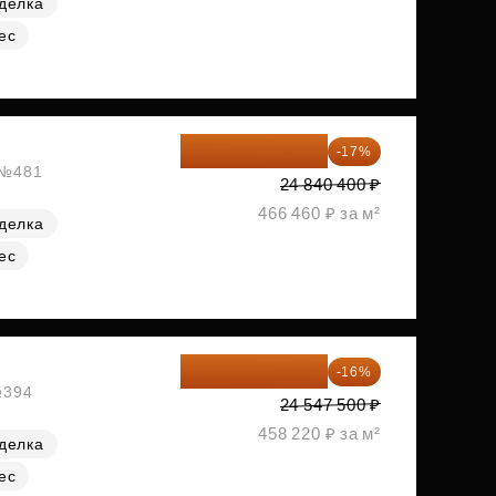
делка
ес
20 617 532 ₽
-17%
, №481
24 840 400 ₽
466 460 ₽ за м²
делка
ес
20 619 900 ₽
-16%
№394
24 547 500 ₽
458 220 ₽ за м²
делка
ес