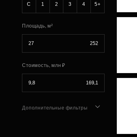
С
1
2
3
4
5+
Площадь, м²
Стоимость, млн ₽
Дополнительные фильтры