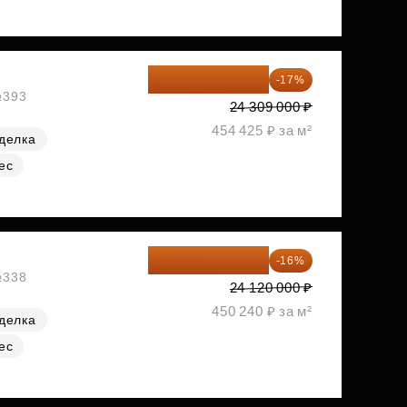
20 176 470 ₽
-17%
№393
24 309 000 ₽
454 425 ₽ за м²
делка
ес
20 260 800 ₽
-16%
№338
24 120 000 ₽
450 240 ₽ за м²
делка
ес