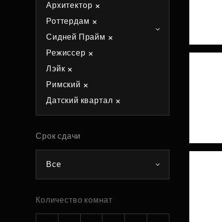
Архитектор
Рефинансирование
Роттердам
Сидней Прайм
Режиссер
Лэйк
Римский
Датский квартал
Срок сдачи
Все
Количество комнат