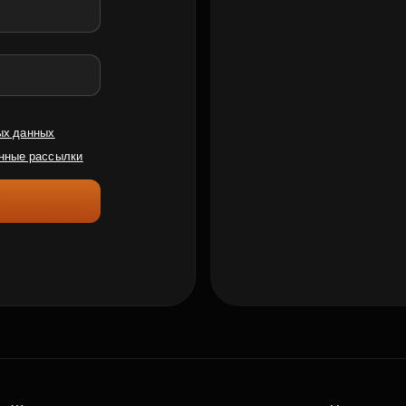
ых данных
нные рассылки