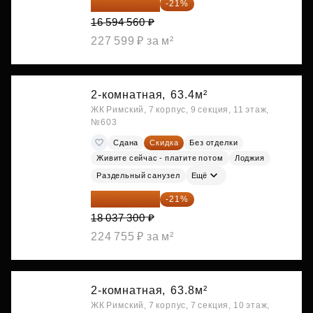
13 109 702 ₽
-21%
16 594 560 ₽
227 599 ₽ за м²
2-комнатная,
63.4м²
ЖК Римский, 7 корпус, 9 секция, 11 этаж,
№603
Сдана
Скидка
Без отделки
Живите сейчас - платите потом
Лоджия
Раздельный санузел
Ещё
14 249 467 ₽
-21%
18 037 300 ₽
224 755 ₽ за м²
2-комнатная,
63.8м²
ЖК Римский, 7 корпус, 7 секция, 10 этаж,