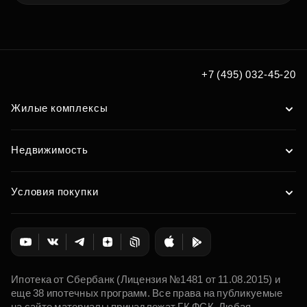
+7 (495) 032-45-20
Жилые комплексы
Недвижимость
Условия покупки
Ипотека от Сбербанк (Лицензия №1481 от 11.08.2015) и
еще 38 ипотечных программ. Все права на публикуемые
на сайте материалы принадлежат ГК ФСК. Любая