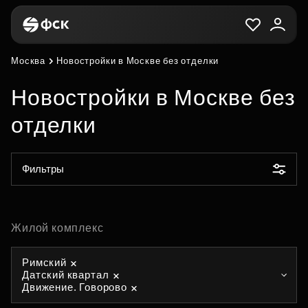
Москва
Новостройки в Москве без отделки
Новостройки в Москве без
отделки
Фильтры
Жилой комплекс
Римский
Датский квартал
Движение. Говорово