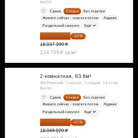
№603
Сдана
Скидка
Без отделки
Живите сейчас - платите потом
Лоджия
Раздельный санузел
Ещё
14 249 467 ₽
-21%
18 037 300 ₽
224 755 ₽ за м²
2-комнатная,
63.8м²
ЖК Римский, 7 корпус, 7 секция, 10 этаж,
№430
Сдана
Скидка
Без отделки
Живите сейчас - платите потом
Лоджия
Раздельный санузел
Ещё
14 258 726 ₽
-21%
18 049 020 ₽