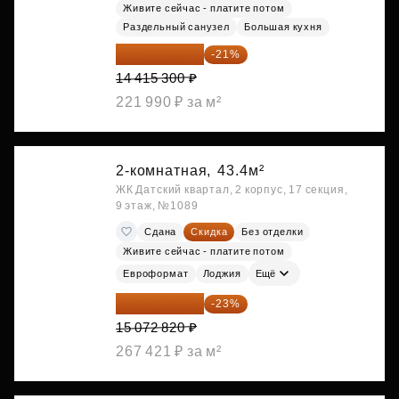
Живите сейчас - платите потом
Раздельный санузел
Большая кухня
11 388 087 ₽
-21%
14 415 300 ₽
221 990 ₽ за м²
2-комнатная,
43.4м²
ЖК Датский квартал, 2 корпус, 17 секция,
9 этаж, №1089
Сдана
Скидка
Без отделки
Живите сейчас - платите потом
Евроформат
Лоджия
Ещё
11 606 071 ₽
-23%
15 072 820 ₽
267 421 ₽ за м²