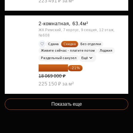
223 491 ₽ за м²
2-комнатная,
63.4м²
ЖК Римский, 7 корпус, 9 секция, 12 этаж,
№608
Сдана
Скидка
Без отделки
Живите сейчас - платите потом
Лоджия
Раздельный санузел
Ещё
14 274 510 ₽
-21%
18 069 000 ₽
225 150 ₽ за м²
Показать еще