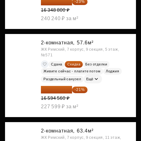
12 588 576 ₽
-23%
16 348 800 ₽
240 240 ₽ за м²
2-комнатная,
57.6м²
ЖК Римский, 7 корпус, 9 секция, 5 этаж,
№571
Сдана
Скидка
Без отделки
Живите сейчас - платите потом
Лоджия
Раздельный санузел
Ещё
13 109 702 ₽
-21%
16 594 560 ₽
227 599 ₽ за м²
2-комнатная,
63.4м²
ЖК Римский, 7 корпус, 9 секция, 11 этаж,