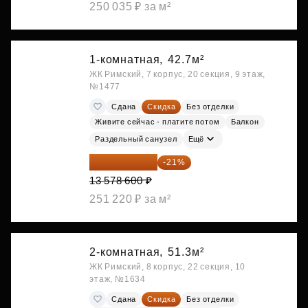
250 035 ₽ за м²
1-комнатная,
42.7м²
ЖК Римский, 7 корпус, 20 секция, 9 этаж,
№1477
Сдана
Скидка
Без отделки
Живите сейчас - платите потом
Балкон
Раздельный санузел
Ещё
10 727 094 ₽
-21%
13 578 600 ₽
251 220 ₽ за м²
2-комнатная,
51.3м²
ЖК Римский, 8 корпус, 22 секция, 10
этаж, №1634
Сдана
Скидка
Без отделки