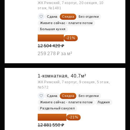
ЖК Римский, 7 корпус, 20 секция, 10
этаж, №1481
Сдана
Скидка
Без отделки
Живите сейчас - платите потом
Большая кухня
9 878 492 ₽
-21%
12 504 420 ₽
259 278 ₽ за м²
1-комнатная,
40.7м²
ЖК Римский, 7 корпус, 9 секция, 5 этаж,
№572
Сдана
Скидка
Без отделки
Живите сейчас - платите потом
Лоджия
Раздельный санузел
10 176 425 ₽
-21%
12 881 550 ₽