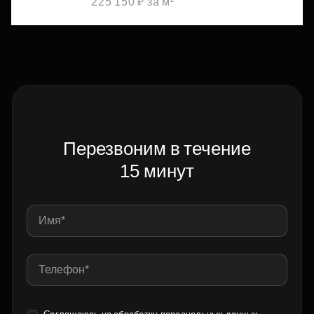
225 150 ₽ за м²
Перезвоним в течение
15 минут