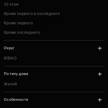
10 этаж
Кроме первого и последнего
Кроме первого
Кроме последнего
Округ
ЮВАО
По типу дома
Жилой
Особенности