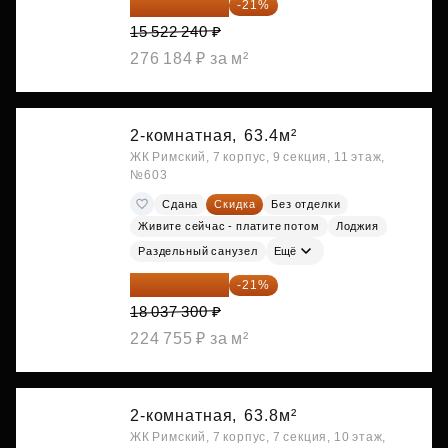
12 262 570 ₽
-21%
15 522 240 ₽
276 184 ₽ за м²
2-комнатная,
63.4м²
ЖК Римский, 7 корпус, 9 секция, 11 этаж,
№603
Сдана
Скидка
Без отделки
Живите сейчас - платите потом
Лоджия
Раздельный санузел
Ещё
14 249 467 ₽
-21%
18 037 300 ₽
224 755 ₽ за м²
2-комнатная,
63.8м²
ЖК Римский, 7 корпус, 7 секция, 10 этаж,