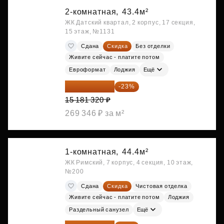
2-комнатная,
43.4м²
ЖК Датский квартал, 2 корпус, 17 секция,
15 этаж, №1131
Сдана
Скидка
Без отделки
Живите сейчас - платите потом
Евроформат
Лоджия
Ещё
11 689 616 ₽
-23%
15 181 320 ₽
269 346 ₽ за м²
1-комнатная,
44.4м²
ЖК Римский, 7 корпус, 4 секция, 10 этаж,
№200
Сдана
Скидка
Чистовая отделка
Живите сейчас - платите потом
Лоджия
Раздельный санузел
Ещё