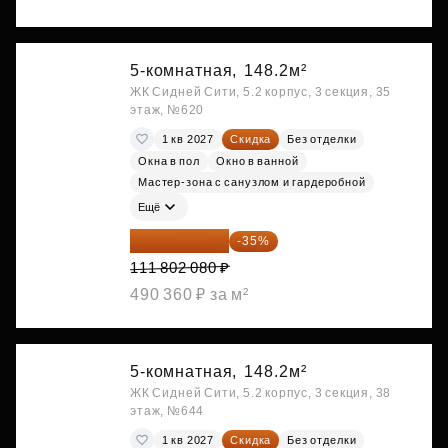
5-комнатная,
148.2м²
ЖК Сидней Сити, 5.2 корпус, 3 секция, 35
этаж, №620
1 кв 2027
Скидка
Без отделки
Окна в пол
Окно в ванной
Мастер-зона с санузлом и гардеробной
Ещё
72 671 352 ₽
-35%
111 802 080 ₽
490 360 ₽ за м²
5-комнатная,
148.2м²
ЖК Сидней Сити, 5.2 корпус, 3 секция, 38
этаж, №644
1 кв 2027
Скидка
Без отделки