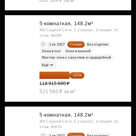
661 584 ₽ за м²
5-комнатная,
148.2м²
ЖК Сидней Сити, 5.2 корпус, 3 секция, 41
этаж, №668
1 кв 2027
Скидка
Без отделки
Окна в пол
Окно в ванной
Мастер-зона с санузлом и гардеробной
Ещё
77 295 192 ₽
-35%
118 915 680 ₽
521 560 ₽ за м²
5-комнатная,
148.2м²
ЖК Сидней Сити, 5.2 корпус, 3 секция, 42
этаж, №674
1 кв 2027
Скидка
Без отделки