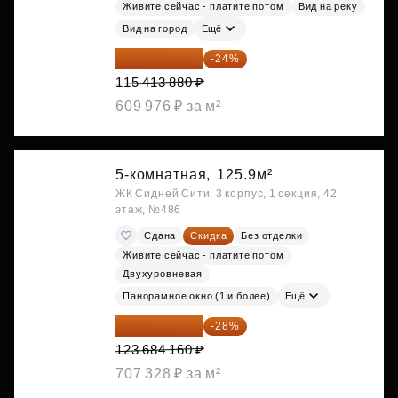
Живите сейчас - платите потом
Вид на реку
Вид на город
Ещё
87 714 549 ₽
-24%
115 413 880 ₽
609 976 ₽ за м²
5-комнатная,
125.9м²
ЖК Сидней Сити, 3 корпус, 1 секция, 42
этаж, №486
Сдана
Скидка
Без отделки
Живите сейчас - платите потом
Двухуровневая
Панорамное окно (1 и более)
Ещё
89 052 595 ₽
-28%
123 684 160 ₽
707 328 ₽ за м²