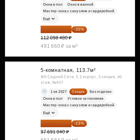
Окна в пол
Окно в ванной
Мастер-зона с санузлом и гардеробной
Ещё
72 864 012 ₽
-35%
112 098 480 ₽
491 660 ₽ за м²
5-комнатная,
113.7м²
ЖК Сидней Сити, 5.2 корпус, 3 секция, 40
этаж, №657
1 кв 2027
Скидка
Без отделки
Окна в пол
Угловое остекление
Мастер-зона с санузлом и гардеробной
Ещё
75 222 101 ₽
-23%
97 691 040 ₽