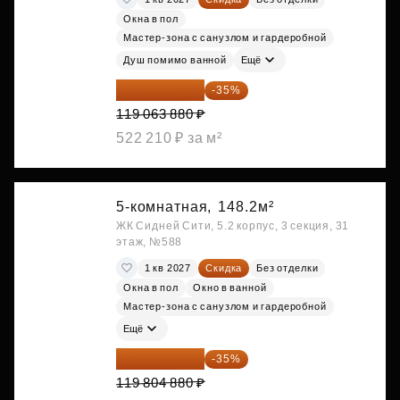
Окна в пол
Мастер-зона с санузлом и гардеробной
Душ помимо ванной
Ещё
77 391 522 ₽
-35%
119 063 880 ₽
522 210 ₽ за м²
5-комнатная,
148.2м²
ЖК Сидней Сити, 5.2 корпус, 3 секция, 31
этаж, №588
1 кв 2027
Скидка
Без отделки
Окна в пол
Окно в ванной
Мастер-зона с санузлом и гардеробной
Ещё
77 873 172 ₽
-35%
119 804 880 ₽