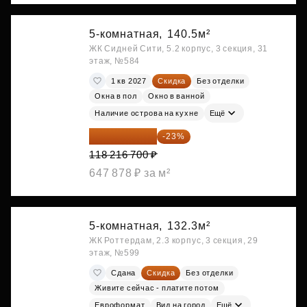
5-комнатная,
140.5м²
ЖК Сидней Сити, 5.2 корпус, 3 секция, 31
этаж, №584
1 кв 2027
Скидка
Без отделки
Окна в пол
Окно в ванной
Наличие острова на кухне
Ещё
91 026 859 ₽
-23%
118 216 700 ₽
647 878 ₽ за м²
5-комнатная,
132.3м²
ЖК Роттердам, 2.3 корпус, 3 секция, 29
этаж, №599
Сдана
Скидка
Без отделки
Живите сейчас - платите потом
Евроформат
Вид на город
Ещё