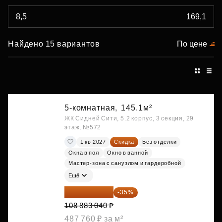
Найдено 15 вариантов
По цене
5-комнатная,
145.1м²
ЖК Сидней Сити, 5.2 корпус, 3 секция, 29
этаж, №572
1 кв 2027
Скидка
Без отделки
Окна в пол
Окно в ванной
Мастер-зона с санузлом и гардеробной
Ещё
70 773 976 ₽
-35%
108 883 040 ₽
487 760 ₽ за м²