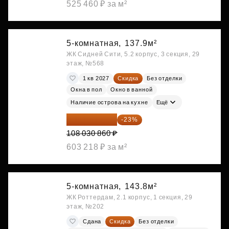
525 460 ₽ за м²
5-комнатная,
137.9м²
ЖК Сидней Сити, 5.2 корпус, 3 секция, 29
этаж, №568
1 кв 2027
Скидка
Без отделки
Окна в пол
Окно в ванной
Наличие острова на кухне
Ещё
83 183 762 ₽
-23%
108 030 860 ₽
603 218 ₽ за м²
5-комнатная,
143.8м²
ЖК Роттердам, 2.1 корпус, 1 секция, 29
этаж, №202
Сдана
Скидка
Без отделки