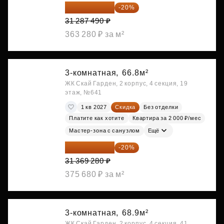
25 029 992 ₽
-20%
31 287 490 ₽
363 280 ₽ за м²
3-комнатная,
66.8м²
ЖК Скай Гарден, 2 корпус, 4 секция, 19
этаж, №641
1 кв 2027
Скидка
Без отделки
Платите как хотите
Квартира за 2 000 ₽/мес
Мастер-зона с санузлом
Ещё
25 095 424 ₽
-20%
31 369 280 ₽
375 680 ₽ за м²
3-комнатная,
68.9м²
ЖК Скай Гарден, 2 корпус, 4 секция, 41