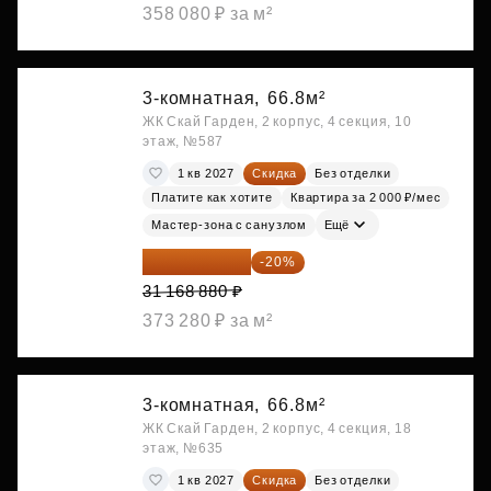
358 080 ₽ за м²
3-комнатная,
66.8м²
ЖК Скай Гарден, 2 корпус, 4 секция, 10
этаж, №587
1 кв 2027
Скидка
Без отделки
Платите как хотите
Квартира за 2 000 ₽/мес
Мастер-зона с санузлом
Ещё
24 935 104 ₽
-20%
31 168 880 ₽
373 280 ₽ за м²
3-комнатная,
66.8м²
ЖК Скай Гарден, 2 корпус, 4 секция, 18
этаж, №635
1 кв 2027
Скидка
Без отделки