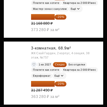
Платите как хотите
Квартира за 2 000 ₽/мес
Мастер-зона с санузлом
Ещё
24 935 104 ₽
-20%
31 168 880 ₽
373 280 ₽ за м²
3-комнатная,
68.9м²
ЖК Скай Гарден, 2 корпус, 4 секция, 38
этаж, №757
1 кв 2027
Скидка
Без отделки
Платите как хотите
Квартира за 2 000 ₽/мес
Евроформат
Ещё
25 029 992 ₽
-20%
31 287 490 ₽
363 280 ₽ за м²