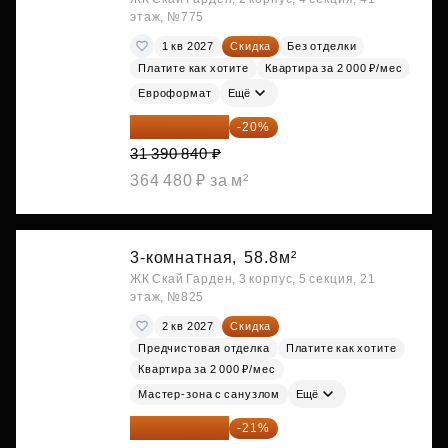
этаж, №775
1 кв 2027
Скидка
Без отделки
Платите как хотите
Квартира за 2 000 ₽/мес
Евроформат
Ещё
25 112 672 ₽
-20%
31 390 840 ₽
364 480 ₽ за м²
3-комнатная,
58.8м²
ЖК Скай Гарден, 3 корпус, 5 секция, 21
этаж, №825
2 кв 2027
Скидка
Предчистовая отделка
Платите как хотите
Квартира за 2 000 ₽/мес
Мастер-зона с санузлом
Ещё
25 260 598 ₽
-21%