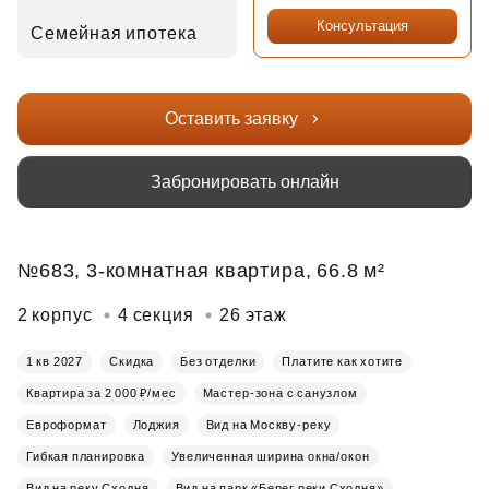
Консультация
Семейная ипотека
Оставить заявку
Забронировать онлайн
№683, 3-комнатная квартира, 66.8 м²
2 корпус
4 секция
26 этаж
1 кв 2027
Скидка
Без отделки
Платите как хотите
Квартира за 2 000 ₽/мес
Мастер-зона с санузлом
Евроформат
Лоджия
Вид на Москву-реку
Гибкая планировка
Увеличенная ширина окна/окон
Вид на реку Сходня
Вид на парк «Берег реки Сходня»