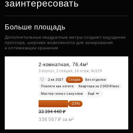
заинтересовать
Больше площадь
Дополнительные квадратные метры создают ощущение
простора, широкие возможности для зонирования
и оптимизации хранения
2-комнатная,
76.4м²
3 корпус, 2 секция, 16 этаж, №329
2 кв 2027
Скидка
Без отделки
Платите как хотите
Квартира за 2 000 ₽/мес
Мастер-зона с санузлом
Ещё
25 713 719 ₽
-23%
33 394 440 ₽
336 567 ₽ за м²