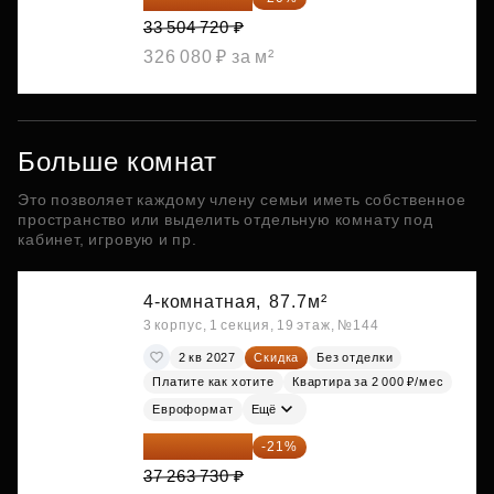
33 504 720 ₽
326 080 ₽ за м²
Больше комнат
Это позволяет каждому члену семьи иметь собственное
пространство или выделить отдельную комнату под
кабинет, игровую и пр.
4-комнатная,
87.7м²
3 корпус, 1 секция, 19 этаж, №144
2 кв 2027
Скидка
Без отделки
Платите как хотите
Квартира за 2 000 ₽/мес
Евроформат
Ещё
29 438 347 ₽
-21%
37 263 730 ₽