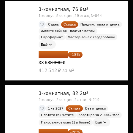
3-комнатная,
76.9м²
1 корпус, 5 секция, 29 этаж, №864
Сдана
Скидка
Предчистовая отделка
Живите сейчас - платите потом
Евроформат
Мастер-зона с гардеробной
Ещё
31 724 480 ₽
-18%
38 688 390 ₽
412 542 ₽ за м²
3-комнатная,
82.2м²
2 корпус, 2 секция, 2 этаж, №219
1 кв 2027
Скидка
Без отделки
Платите как хотите
Квартира за 2 000 ₽/мес
Панорамное окно (1 и более)
Ещё
26 803 776 ₽
-20%