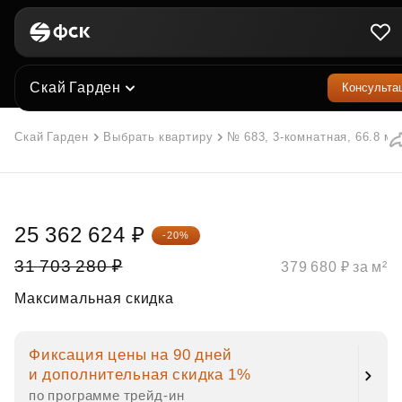
Скай Гарден
Консульта
Скай Гарден
Выбрать квартиру
№ 683, 3-комнатная, 66.8 м²
25 362 624 ₽
-20%
31 703 280 ₽
379 680 ₽ за м²
Максимальная скидка
Фиксация цены на 90 дней
и дополнительная скидка 1%
по программе трейд‑ин