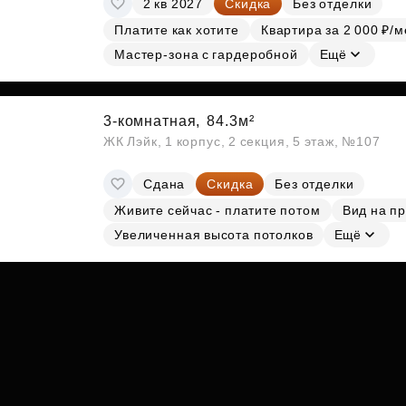
2 кв 2027
Скидка
Без отделки
Субсидии
Платите как хотите
Квартира за 2 000 ₽/м
Мастер-зона с гардеробной
Ещё
3-комнатная,
84.3м²
ЖК Лэйк, 1 корпус, 2 секция, 5 этаж, №107
Сдана
Скидка
Без отделки
Живите сейчас - платите потом
Вид на п
Увеличенная высота потолков
Ещё