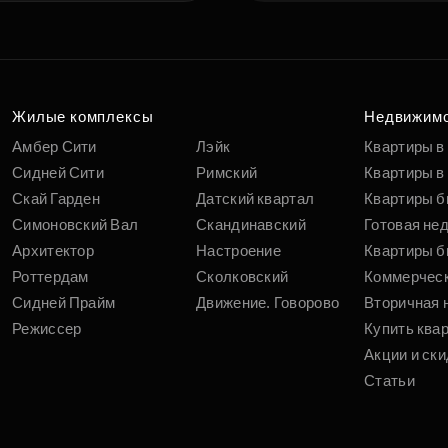
Жилые комплексы
Недвижим
Амбер Сити
Лэйк
Квартиры в
Сидней Сити
Римский
Квартиры в 
Скай Гарден
Датский квартал
Квартиры б
Симоновский Вал
Скандинавский
Готовая не
Архитектор
Настроение
Квартиры б
Роттердам
Сколковский
Коммерчес
Сидней Прайм
Движение. Говорово
Вторичная 
Режиссер
Купить ква
Акции и ски
Статьи