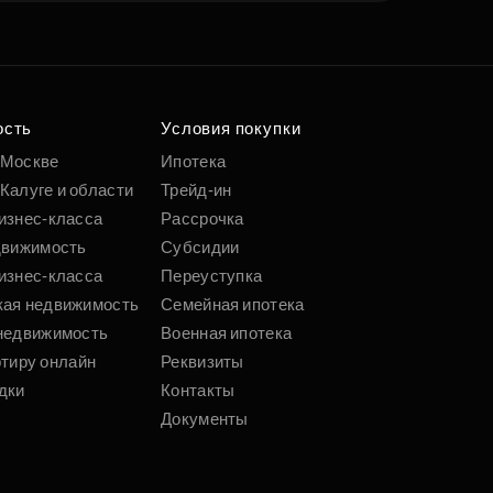
ость
Условия покупки
 Москве
Ипотека
Калуге и области
Трейд-ин
изнес-класса
Рассрочка
движимость
Субсидии
изнес-класса
Переуступка
кая недвижимость
Семейная ипотека
недвижимость
Военная ипотека
ртиру онлайн
Реквизиты
дки
Контакты
Документы