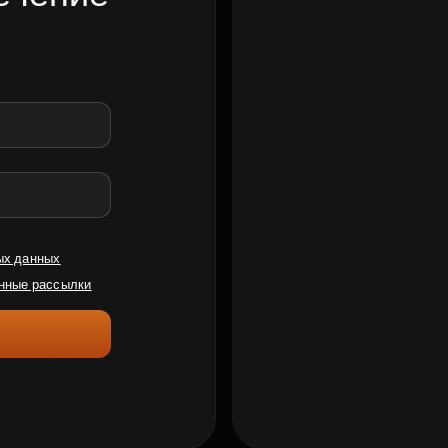
ых данных
нные рассылки