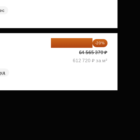
ес
51 652 296 ₽
-20%
64 565 370 ₽
612 720 ₽ за м²
руд