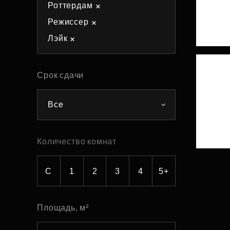
Роттердам
Рефинансирование
Режиссер
Лэйк
Срок сдачи
Все
Количество комнат
С
1
2
3
4
5+
Площадь, м²