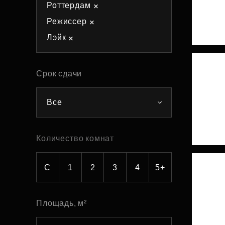
Роттердам
Рефинансирование
Режиссер
Лэйк
Срок сдачи
Все
Количество комнат
С
1
2
3
4
5+
Площадь, м²