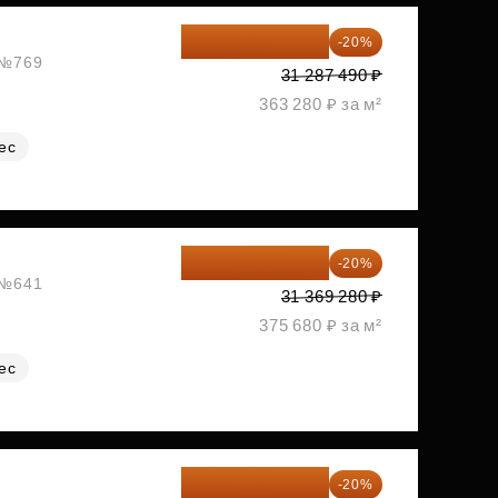
25 029 992 ₽
-20%
, №769
31 287 490 ₽
363 280 ₽ за м²
ес
25 095 424 ₽
-20%
, №641
31 369 280 ₽
375 680 ₽ за м²
ес
25 112 672 ₽
-20%